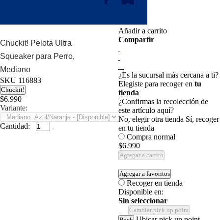
Añadir a carrito
Compartir
Chuckit! Pelota Ultra
Squeaker para Perro,
Mediano
¿Es la sucursal más cercana a ti?
SKU
116883
Elegiste para recoger en
tu
Chuckit!
tienda
$6.990
¿Confirmas la recolección de
Variante:
este artículo aquí?
No, elegir otra tienda
Sí, recoger
Cantidad:
en tu tienda
Compra normal
$6.990
Agregar a carrito
Agregar a favoritos
Recoger en tienda
Disponible en:
Sin seleccionar
Cambiar pick up point
Ubicar pick up point
Back