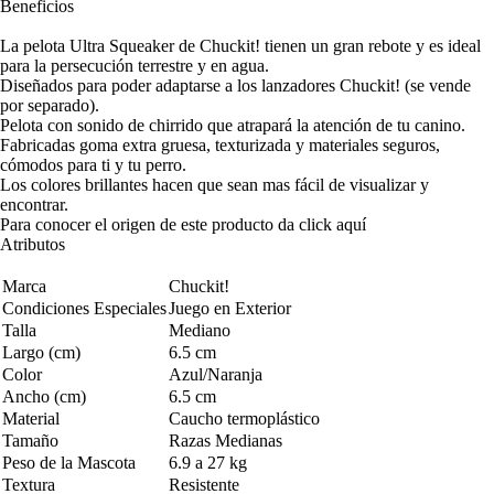
Beneficios
La pelota Ultra Squeaker de Chuckit! tienen un gran rebote y es ideal
para la persecución terrestre y en agua.
Diseñados para poder adaptarse a los lanzadores Chuckit! (se vende
por separado).
Pelota con sonido de chirrido que atrapará la atención de tu canino.
Fabricadas goma extra gruesa, texturizada y materiales seguros,
cómodos para ti y tu perro.
Los colores brillantes hacen que sean mas fácil de visualizar y
encontrar.
Para conocer el origen de este producto da click
aquí
Atributos
Marca
Chuckit!
Condiciones Especiales
Juego en Exterior
Talla
Mediano
Largo (cm)
6.5 cm
Color
Azul/Naranja
Ancho (cm)
6.5 cm
Material
Caucho termoplástico
Tamaño
Razas Medianas
Peso de la Mascota
6.9 a 27 kg
Textura
Resistente