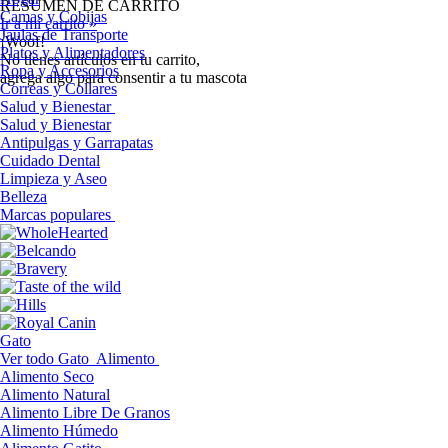
RESUMEN DE CARRITO
Camas y Cobijas
Ir a mi carrito »
Jaulas de Transporte
¡Woof!
Platos y Alimentadores
No tíenes artículos en tu carrito,
Ropa y Accesorios
agrega algo para consentir a tu mascota
Correas y Collares
Salud y Bienestar
Salud y Bienestar
Antipulgas y Garrapatas
Cuidado Dental
Limpieza y Aseo
Belleza
Marcas populares
Gato
Ver todo Gato
Alimento
Alimento Seco
Alimento Natural
Alimento Libre De Granos
Alimento Húmedo