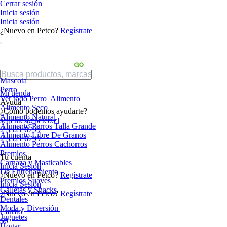
Cerrar sesión
Inicia sesión
Inicia sesión
¿Nuevo en Petco?
Regístrate
Mascota
Perro
Mi tienda
Ver todo Perro
Alimento
Ayuda
Alimento Seco
¿Cómo podemos ayudarte?
Alimento Natural
sclientes@petco.cl
Alimento Perros Talla Grande
2 3321 6799
Alimento Libre De Granos
2 3321 6799
Alimento Perros Cachorros
Premios
Tu cuenta
Carnaza y Masticables
Inicia Sesión
De Entrenamiento
¿Nuevo en Petco?
Regístrate
Premios Suaves
Inicia Sesión
Galletas y Snacks
¿Nuevo en Petco?
Regístrate
Dentales
Moda y Diversión
Carrito
Juguetes
$0
Hogar