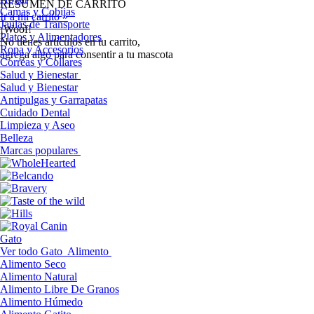
RESUMEN DE CARRITO
Camas y Cobijas
Ir a mi carrito »
Jaulas de Transporte
¡Woof!
Platos y Alimentadores
No tíenes artículos en tu carrito,
Ropa y Accesorios
agrega algo para consentir a tu mascota
Correas y Collares
Salud y Bienestar
Salud y Bienestar
Antipulgas y Garrapatas
Cuidado Dental
Limpieza y Aseo
Belleza
Marcas populares
Gato
Ver todo Gato
Alimento
Alimento Seco
Alimento Natural
Alimento Libre De Granos
Alimento Húmedo