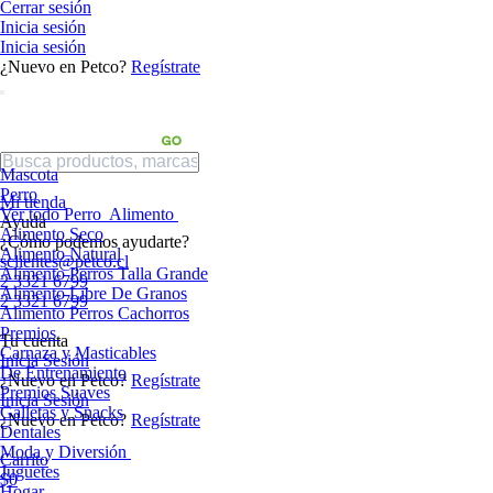
Cerrar sesión
Inicia sesión
Inicia sesión
¿Nuevo en Petco?
Regístrate
Mascota
Perro
Mi tienda
Ver todo Perro
Alimento
Ayuda
Alimento Seco
¿Cómo podemos ayudarte?
Alimento Natural
sclientes@petco.cl
Alimento Perros Talla Grande
2 3321 6799
Alimento Libre De Granos
2 3321 6799
Alimento Perros Cachorros
Premios
Tu cuenta
Carnaza y Masticables
Inicia Sesión
De Entrenamiento
¿Nuevo en Petco?
Regístrate
Premios Suaves
Inicia Sesión
Galletas y Snacks
¿Nuevo en Petco?
Regístrate
Dentales
Moda y Diversión
Carrito
Juguetes
$0
Hogar