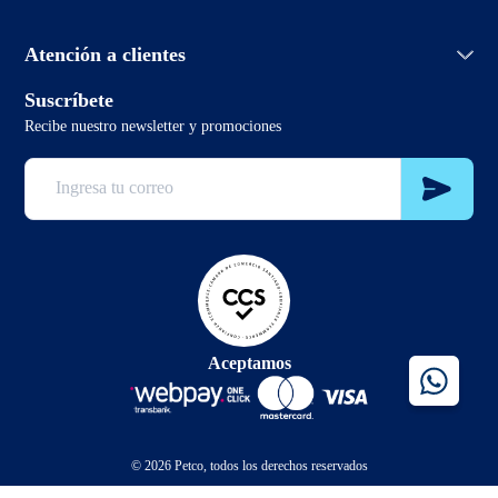
Política de envío
PetcoBlog
Horario de atención:
Términos y condiciones promociones
Atención a clientes
Lunes a domingo de 7:00hrs a 0:00hrs
Términos y condiciones
2 3321 6799
Suscríbete
sclientes@petco.cl
Recibe nuestro newsletter y promociones
2 3321 6799
Aceptamos
© 2026 Petco, todos los derechos reservados