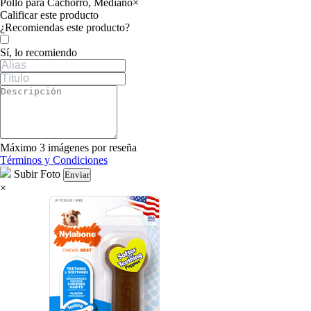
Pollo para Cachorro, Mediano
×
Calificar este producto
Tu valoración
¿Recomiendas este producto?
Sí, lo recomiendo
Máximo 3 imágenes por reseña
Términos y Condiciones
Subir Foto
Enviar
×