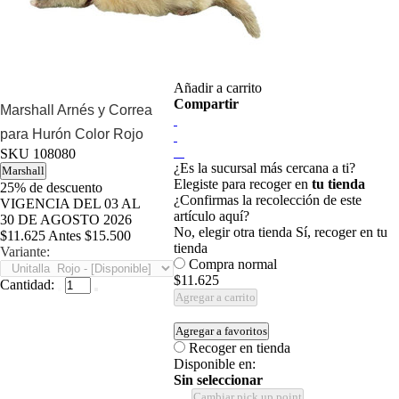
Añadir a carrito
Compartir
Marshall Arnés y Correa
para Hurón Color Rojo
SKU
108080
¿Es la sucursal más cercana a ti?
Marshall
Elegiste para recoger en
tu tienda
25%
de descuento
¿Confirmas la recolección de este
VIGENCIA DEL 03 AL
artículo aquí?
30 DE AGOSTO 2026
No, elegir otra tienda
Sí, recoger en tu
$11.625
Antes
$15.500
tienda
Variante:
Compra normal
$11.625
Cantidad:
Agregar a carrito
Agregar a favoritos
Recoger en tienda
Disponible en:
Sin seleccionar
Cambiar pick up point