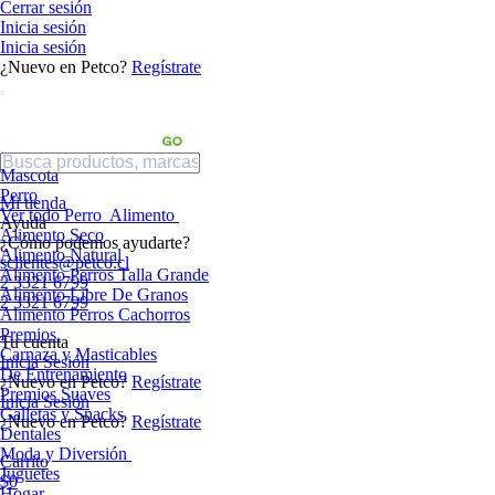
Cerrar sesión
Inicia sesión
Inicia sesión
¿Nuevo en Petco?
Regístrate
Mascota
Perro
Mi tienda
Ver todo Perro
Alimento
Ayuda
Alimento Seco
¿Cómo podemos ayudarte?
Alimento Natural
sclientes@petco.cl
Alimento Perros Talla Grande
2 3321 6799
Alimento Libre De Granos
2 3321 6799
Alimento Perros Cachorros
Premios
Tu cuenta
Carnaza y Masticables
Inicia Sesión
De Entrenamiento
¿Nuevo en Petco?
Regístrate
Premios Suaves
Inicia Sesión
Galletas y Snacks
¿Nuevo en Petco?
Regístrate
Dentales
Moda y Diversión
Carrito
Juguetes
$0
Hogar