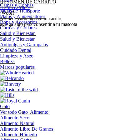
RESUMEN DE CARRITO
Camas y Cobijas
Ir a mi carrito »
Jaulas de Transporte
¡Woof!
Platos y Alimentadores
No tíenes artículos en tu carrito,
Ropa y Accesorios
agrega algo para consentir a tu mascota
Correas y Collares
Salud y Bienestar
Salud y Bienestar
Antipulgas y Garrapatas
Cuidado Dental
Limpieza y Aseo
Belleza
Marcas populares
Gato
Ver todo Gato
Alimento
Alimento Seco
Alimento Natural
Alimento Libre De Granos
Alimento Húmedo