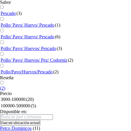
Sabor
Pescado
(3)
Pollo/ Pavo/ Huevo/ Pescado
(1)
Pollo/ Pavo/ Huevo/ Pescado
(6)
Pollo/ Pavo/ Huevos/ Pescado
(3)
Pollo/ Pavo/ Huevos/ Pez/ Codorniz
(2)
Pollo/Pavo/Huevos/Pescado
(2)
Reseña
(2)
Precio
3000-100000
(20)
100000-500000
(5)
Disponible en:
Buscar
Usar mi ubicación actual
Petco Dominicos
(11)