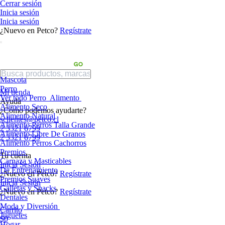
Cerrar sesión
Inicia sesión
Inicia sesión
¿Nuevo en Petco?
Regístrate
Mascota
Perro
Mi tienda
Ver todo Perro
Alimento
Ayuda
Alimento Seco
¿Cómo podemos ayudarte?
Alimento Natural
sclientes@petco.cl
Alimento Perros Talla Grande
2 3321 6799
Alimento Libre De Granos
2 3321 6799
Alimento Perros Cachorros
Premios
Tu cuenta
Carnaza y Masticables
Inicia Sesión
De Entrenamiento
¿Nuevo en Petco?
Regístrate
Premios Suaves
Inicia Sesión
Galletas y Snacks
¿Nuevo en Petco?
Regístrate
Dentales
Moda y Diversión
Carrito
Juguetes
$0
Hogar