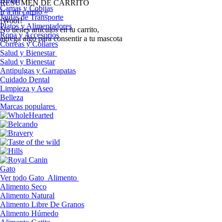
RESUMEN DE CARRITO
Camas y Cobijas
Ir a mi carrito »
Jaulas de Transporte
¡Woof!
Platos y Alimentadores
No tíenes artículos en tu carrito,
Ropa y Accesorios
agrega algo para consentir a tu mascota
Correas y Collares
Salud y Bienestar
Salud y Bienestar
Antipulgas y Garrapatas
Cuidado Dental
Limpieza y Aseo
Belleza
Marcas populares
Gato
Ver todo Gato
Alimento
Alimento Seco
Alimento Natural
Alimento Libre De Granos
Alimento Húmedo