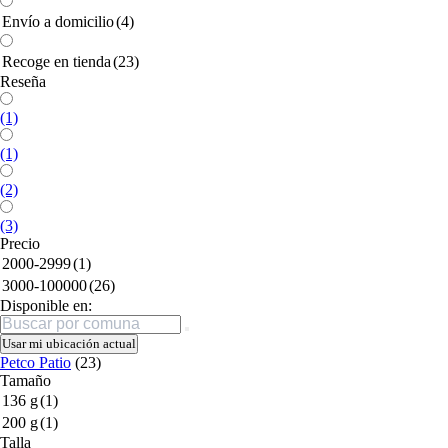
Envío a domicilio
(4)
Recoge en tienda
(23)
Reseña
(1)
(1)
(2)
(3)
Precio
2000-2999
(1)
3000-100000
(26)
Disponible en:
Buscar
Usar mi ubicación actual
Petco Patio
(23)
Tamaño
136 g
(1)
200 g
(1)
Talla