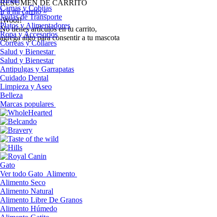
RESUMEN DE CARRITO
Camas y Cobijas
Ir a mi carrito »
Jaulas de Transporte
¡Woof!
Platos y Alimentadores
No tíenes artículos en tu carrito,
Ropa y Accesorios
agrega algo para consentir a tu mascota
Correas y Collares
Salud y Bienestar
Salud y Bienestar
Antipulgas y Garrapatas
Cuidado Dental
Limpieza y Aseo
Belleza
Marcas populares
Gato
Ver todo Gato
Alimento
Alimento Seco
Alimento Natural
Alimento Libre De Granos
Alimento Húmedo