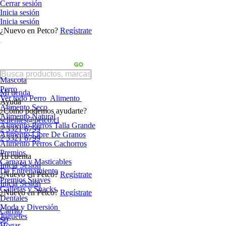
Cerrar sesión
Inicia sesión
Inicia sesión
¿Nuevo en Petco?
Regístrate
Mascota
Perro
Mi tienda
Ver todo Perro
Alimento
Ayuda
Alimento Seco
¿Cómo podemos ayudarte?
Alimento Natural
sclientes@petco.cl
Alimento Perros Talla Grande
2 3321 6799
Alimento Libre De Granos
2 3321 6799
Alimento Perros Cachorros
Premios
Tu cuenta
Carnaza y Masticables
Inicia Sesión
De Entrenamiento
¿Nuevo en Petco?
Regístrate
Premios Suaves
Inicia Sesión
Galletas y Snacks
¿Nuevo en Petco?
Regístrate
Dentales
Moda y Diversión
Carrito
Juguetes
$0
Hogar