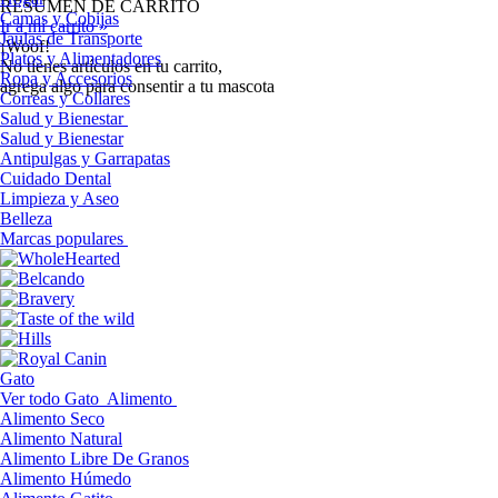
RESUMEN DE CARRITO
Camas y Cobijas
Ir a mi carrito »
Jaulas de Transporte
¡Woof!
Platos y Alimentadores
No tíenes artículos en tu carrito,
Ropa y Accesorios
agrega algo para consentir a tu mascota
Correas y Collares
Salud y Bienestar
Salud y Bienestar
Antipulgas y Garrapatas
Cuidado Dental
Limpieza y Aseo
Belleza
Marcas populares
Gato
Ver todo Gato
Alimento
Alimento Seco
Alimento Natural
Alimento Libre De Granos
Alimento Húmedo