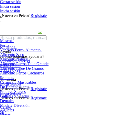
Cerrar sesión
Inicia sesión
Inicia sesión
¿Nuevo en Petco?
Regístrate
Mascota
Perro
Mi tienda
Ver todo Perro
Alimento
Ayuda
Alimento Seco
¿Cómo podemos ayudarte?
Alimento Natural
sclientes@petco.cl
Alimento Perros Talla Grande
2 3321 6799
Alimento Libre De Granos
2 3321 6799
Alimento Perros Cachorros
Premios
Tu cuenta
Carnaza y Masticables
Inicia Sesión
De Entrenamiento
¿Nuevo en Petco?
Regístrate
Premios Suaves
Inicia Sesión
Galletas y Snacks
¿Nuevo en Petco?
Regístrate
Dentales
Moda y Diversión
Carrito
Juguetes
$0
Hogar