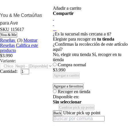
Añadir a carrito
Compartir
You & Me Cortaúñas
para Ave
SKU
115617
¿Es la sucursal más cercana a ti?
You & Me
Elegiste para recoger en
tu tienda
Reseñas
(3)
Mostrar
¿Confirmas la recolección de este artículo
Reseñas
Califica este
aquí?
producto
No, elegir otra tienda
Sí, recoger en tu
$3.990
tienda
Variante:
Compra normal
$3.990
Cantidad:
Agregar a carrito
Agregar a favoritos
Recoger en tienda
Disponible en:
Sin seleccionar
Cambiar pick up point
Ubicar pick up point
Back