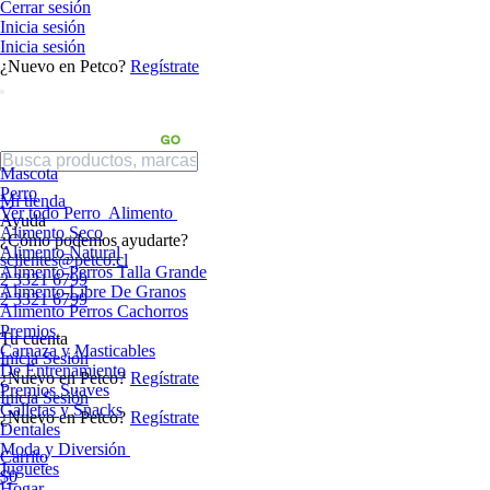
Cerrar sesión
Inicia sesión
Inicia sesión
¿Nuevo en Petco?
Regístrate
Mascota
Perro
Mi tienda
Ver todo Perro
Alimento
Ayuda
Alimento Seco
¿Cómo podemos ayudarte?
Alimento Natural
sclientes@petco.cl
Alimento Perros Talla Grande
2 3321 6799
Alimento Libre De Granos
2 3321 6799
Alimento Perros Cachorros
Premios
Tu cuenta
Carnaza y Masticables
Inicia Sesión
De Entrenamiento
¿Nuevo en Petco?
Regístrate
Premios Suaves
Inicia Sesión
Galletas y Snacks
¿Nuevo en Petco?
Regístrate
Dentales
Moda y Diversión
Carrito
Juguetes
$0
Hogar