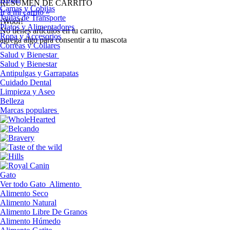
RESUMEN DE CARRITO
Camas y Cobijas
Ir a mi carrito »
Jaulas de Transporte
¡Woof!
Platos y Alimentadores
No tíenes artículos en tu carrito,
Ropa y Accesorios
agrega algo para consentir a tu mascota
Correas y Collares
Salud y Bienestar
Salud y Bienestar
Antipulgas y Garrapatas
Cuidado Dental
Limpieza y Aseo
Belleza
Marcas populares
Gato
Ver todo Gato
Alimento
Alimento Seco
Alimento Natural
Alimento Libre De Granos
Alimento Húmedo