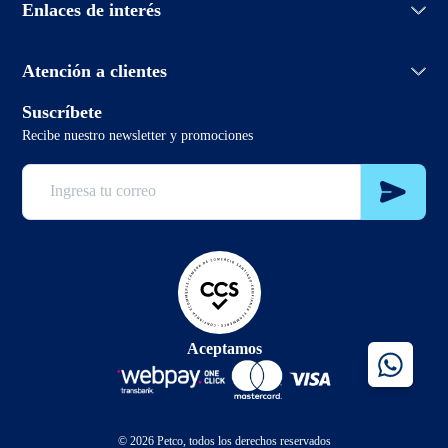
Enlaces de interés
Políticas de devolución
Aprendiendo de mascotas
Política de envío
PetcoBlog
Horario de atención:
Términos y condiciones promociones
Atención a clientes
Lunes a domingo de 7:00hrs a 0:00hrs
Términos y condiciones
2 3321 6799
Suscríbete
sclientes@petco.cl
Recibe nuestro newsletter y promociones
2 3321 6799
Aceptamos
© 2026 Petco, todos los derechos reservados