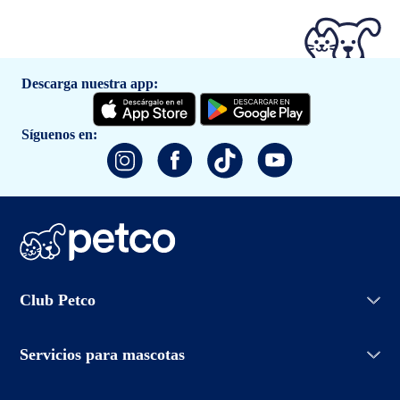
Descarga nuestra app:
Síguenos en:
Iniciar sesión
Club Petco
Crear cuenta
Entrenamiento
Conoce Club Petco
Grooming Salon
Servicios para mascotas
Promociones
Adopciones
Aviso de privacidad
Petco Easy Buy