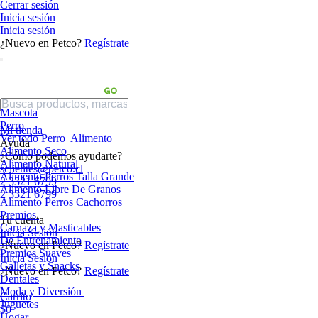
Cerrar sesión
Inicia sesión
Inicia sesión
¿Nuevo en Petco?
Regístrate
Mascota
Perro
Mi tienda
Ver todo Perro
Alimento
Ayuda
Alimento Seco
¿Cómo podemos ayudarte?
Alimento Natural
sclientes@petco.cl
Alimento Perros Talla Grande
2 3321 6799
Alimento Libre De Granos
2 3321 6799
Alimento Perros Cachorros
Premios
Tu cuenta
Carnaza y Masticables
Inicia Sesión
De Entrenamiento
¿Nuevo en Petco?
Regístrate
Premios Suaves
Inicia Sesión
Galletas y Snacks
¿Nuevo en Petco?
Regístrate
Dentales
Moda y Diversión
Carrito
Juguetes
$0
Hogar