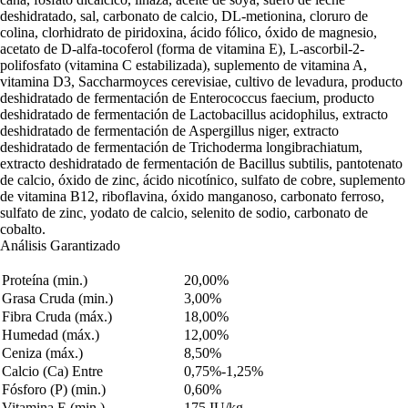
deshidratado, sal, carbonato de calcio, DL-metionina, cloruro de
colina, clorhidrato de piridoxina, ácido fólico, óxido de magnesio,
acetato de D-alfa-tocoferol (forma de vitamina E), L-ascorbil-2-
polifosfato (vitamina C estabilizada), suplemento de vitamina A,
vitamina D3, Saccharmoyces cerevisiae, cultivo de levadura, producto
deshidratado de fermentación de Enterococcus faecium, producto
deshidratado de fermentación de Lactobacillus acidophilus, extracto
deshidratado de fermentación de Aspergillus niger, extracto
deshidratado de fermentación de Trichoderma longibrachiatum,
extracto deshidratado de fermentación de Bacillus subtilis, pantotenato
de calcio, óxido de zinc, ácido nicotínico, sulfato de cobre, suplemento
de vitamina B12, riboflavina, óxido manganoso, carbonato ferroso,
sulfato de zinc, yodato de calcio, selenito de sodio, carbonato de
cobalto.
Análisis Garantizado
Proteína (min.)
20,00%
Grasa Cruda (min.)
3,00%
Fibra Cruda (máx.)
18,00%
Humedad (máx.)
12,00%
Ceniza (máx.)
8,50%
Calcio (Ca) Entre
0,75%-1,25%
Fósforo (P) (min.)
0,60%
Vitamina E (min.)
175 IU/kg