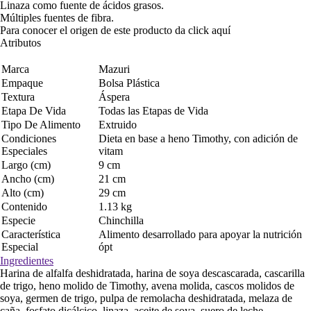
Linaza como fuente de ácidos grasos.
Múltiples fuentes de fibra.
Para conocer el origen de este producto da click
aquí
Atributos
Marca
Mazuri
Empaque
Bolsa Plástica
Textura
Áspera
Etapa De Vida
Todas las Etapas de Vida
Tipo De Alimento
Extruido
Condiciones
Dieta en base a heno Timothy, con adición de
Especiales
vitam
Largo (cm)
9 cm
Ancho (cm)
21 cm
Alto (cm)
29 cm
Contenido
1.13 kg
Especie
Chinchilla
Característica
Alimento desarrollado para apoyar la nutrición
Especial
ópt
Ingredientes
Harina de alfalfa deshidratada, harina de soya descascarada, cascarilla
de trigo, heno molido de Timothy, avena molida, cascos molidos de
soya, germen de trigo, pulpa de remolacha deshidratada, melaza de
caña, fosfato dicálcico, linaza, aceite de soya, suero de leche