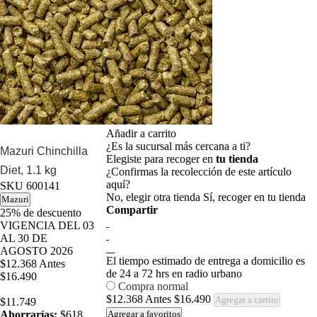
Añadir a carrito
¿Es la sucursal más cercana a ti?
Mazuri Chinchilla
Elegiste para recoger en
tu tienda
Diet, 1.1 kg
¿Confirmas la recolección de este artículo
aquí?
SKU
600141
No, elegir otra tienda
Sí, recoger en tu tienda
Mazuri
Compartir
25%
de descuento
VIGENCIA DEL 03
AL 30 DE
AGOSTO 2026
El tiempo estimado de entrega a domicilio es
$12.368
Antes
de 24 a 72 hrs en radio urbano
$16.490
Compra normal
$12.368
Antes
$16.490
Agregar a carrito
$11.749
Ahorrarías:
$618
Agregar a favoritos