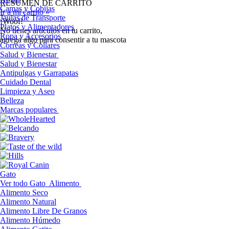
RESUMEN DE CARRITO
Camas y Cobijas
Ir a mi carrito »
Jaulas de Transporte
¡Woof!
Platos y Alimentadores
No tíenes artículos en tu carrito,
Ropa y Accesorios
agrega algo para consentir a tu mascota
Correas y Collares
Salud y Bienestar
Salud y Bienestar
Antipulgas y Garrapatas
Cuidado Dental
Limpieza y Aseo
Belleza
Marcas populares
Gato
Ver todo Gato
Alimento
Alimento Seco
Alimento Natural
Alimento Libre De Granos
Alimento Húmedo