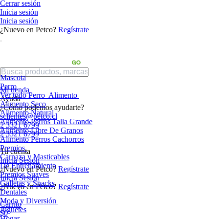
Cerrar sesión
Inicia sesión
Inicia sesión
¿Nuevo en Petco?
Regístrate
Mascota
Perro
Mi tienda
Ver todo Perro
Alimento
Ayuda
Alimento Seco
¿Cómo podemos ayudarte?
Alimento Natural
sclientes@petco.cl
Alimento Perros Talla Grande
2 3321 6799
Alimento Libre De Granos
2 3321 6799
Alimento Perros Cachorros
Premios
Tu cuenta
Carnaza y Masticables
Inicia Sesión
De Entrenamiento
¿Nuevo en Petco?
Regístrate
Premios Suaves
Inicia Sesión
Galletas y Snacks
¿Nuevo en Petco?
Regístrate
Dentales
Moda y Diversión
Carrito
Juguetes
$0
Hogar