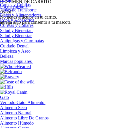
RESUMEN DE CARRITO
Camas y Cobijas
Ir a mi carrito »
Jaulas de Transporte
¡Woof!
Platos y Alimentadores
No tíenes artículos en tu carrito,
Ropa y Accesorios
agrega algo para consentir a tu mascota
Correas y Collares
Salud y Bienestar
Salud y Bienestar
Antipulgas y Garrapatas
Cuidado Dental
Limpieza y Aseo
Belleza
Marcas populares
Gato
Ver todo Gato
Alimento
Alimento Seco
Alimento Natural
Alimento Libre De Granos
Alimento Húmedo