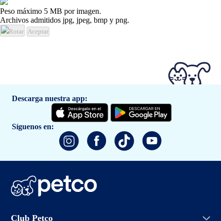
Peso máximo 5 MB por imagen.
Archivos admitidos jpg, jpeg, bmp y png.
Rotar
Aceptar
Descarga nuestra app:
Síguenos en:
Iniciar sesión
Club Petco