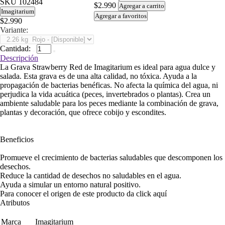
SKU
102484
$2.990
Agregar a carrito
Imagitarium
Agregar a favoritos
$2.990
Variante:
Cantidad:
Descripción
La Grava Strawberry Red de Imagitarium es ideal para agua dulce y
salada. Esta grava es de una alta calidad, no tóxica. Ayuda a la
propagación de bacterias benéficas. No afecta la química del agua, ni
perjudica la vida acuática (peces, invertebrados o plantas). Crea un
ambiente saludable para los peces mediante la combinación de grava,
plantas y decoración, que ofrece cobijo y escondites.
Beneficios
Promueve el crecimiento de bacterias saludables que descomponen los
desechos.
Reduce la cantidad de desechos no saludables en el agua.
Ayuda a simular un entorno natural positivo.
Para conocer el origen de este producto da click
aquí
Atributos
Marca
Imagitarium