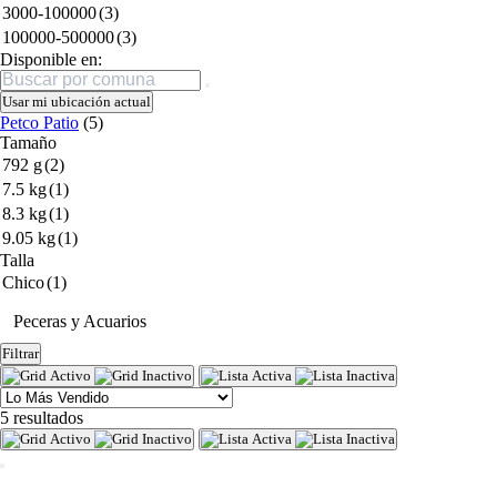
3000-100000
(3)
100000-500000
(3)
Disponible en:
Buscar
Usar mi ubicación actual
Petco Patio
(5)
Tamaño
792 g
(2)
7.5 kg
(1)
8.3 kg
(1)
9.05 kg
(1)
Talla
Chico
(1)
Peceras y Acuarios
Filtrar
5 resultados