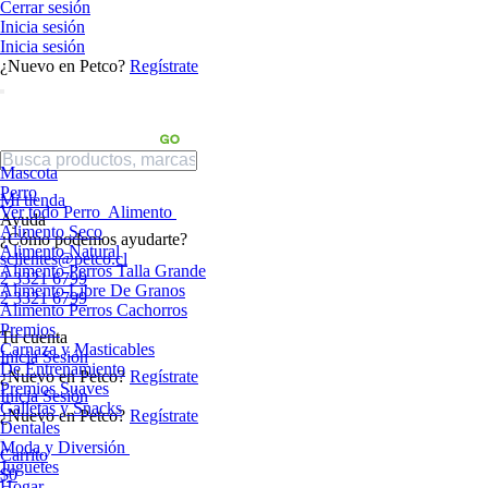
Cerrar sesión
Inicia sesión
Inicia sesión
¿Nuevo en Petco?
Regístrate
Mascota
Perro
Mi tienda
Ver todo Perro
Alimento
Ayuda
Alimento Seco
¿Cómo podemos ayudarte?
Alimento Natural
sclientes@petco.cl
Alimento Perros Talla Grande
2 3321 6799
Alimento Libre De Granos
2 3321 6799
Alimento Perros Cachorros
Premios
Tu cuenta
Carnaza y Masticables
Inicia Sesión
De Entrenamiento
¿Nuevo en Petco?
Regístrate
Premios Suaves
Inicia Sesión
Galletas y Snacks
¿Nuevo en Petco?
Regístrate
Dentales
Moda y Diversión
Carrito
Juguetes
$0
Hogar