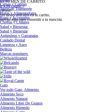
RESUMEN DE CARRITO
Camas y Cobijas
Ir a mi carrito »
Jaulas de Transporte
¡Woof!
Platos y Alimentadores
No tíenes artículos en tu carrito,
Ropa y Accesorios
agrega algo para consentir a tu mascota
Correas y Collares
Salud y Bienestar
Salud y Bienestar
Antipulgas y Garrapatas
Cuidado Dental
Limpieza y Aseo
Belleza
Marcas populares
Gato
Ver todo Gato
Alimento
Alimento Seco
Alimento Natural
Alimento Libre De Granos
Alimento Húmedo