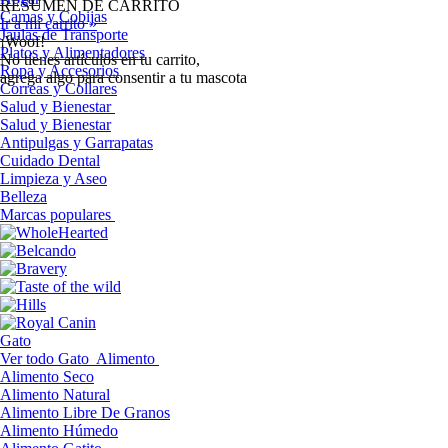
RESUMEN DE CARRITO
Camas y Cobijas
Ir a mi carrito »
Jaulas de Transporte
¡Woof!
Platos y Alimentadores
No tíenes artículos en tu carrito,
Ropa y Accesorios
agrega algo para consentir a tu mascota
Correas y Collares
Salud y Bienestar
Salud y Bienestar
Antipulgas y Garrapatas
Cuidado Dental
Limpieza y Aseo
Belleza
Marcas populares
Gato
Ver todo Gato
Alimento
Alimento Seco
Alimento Natural
Alimento Libre De Granos
Alimento Húmedo