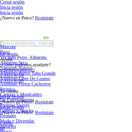
Cerrar sesión
Inicia sesión
Inicia sesión
¿Nuevo en Petco?
Regístrate
Mascota
Perro
Mi tienda
Ver todo Perro
Alimento
Ayuda
Alimento Seco
¿Cómo podemos ayudarte?
Alimento Natural
sclientes@petco.cl
Alimento Perros Talla Grande
2 3321 6799
Alimento Libre De Granos
2 3321 6799
Alimento Perros Cachorros
Premios
Tu cuenta
Carnaza y Masticables
Inicia Sesión
De Entrenamiento
¿Nuevo en Petco?
Regístrate
Premios Suaves
Inicia Sesión
Galletas y Snacks
¿Nuevo en Petco?
Regístrate
Dentales
Moda y Diversión
Carrito
Juguetes
$0
Hogar