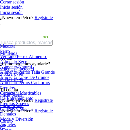
Cerrar sesión
Inicia sesión
Inicia sesión
¿Nuevo en Petco?
Regístrate
Mascota
Perro
Mi tienda
Ver todo Perro
Alimento
Ayuda
Alimento Seco
¿Cómo podemos ayudarte?
Alimento Natural
sclientes@petco.cl
Alimento Perros Talla Grande
2 3321 6799
Alimento Libre De Granos
2 3321 6799
Alimento Perros Cachorros
Premios
Tu cuenta
Carnaza y Masticables
Inicia Sesión
De Entrenamiento
¿Nuevo en Petco?
Regístrate
Premios Suaves
Inicia Sesión
Galletas y Snacks
¿Nuevo en Petco?
Regístrate
Dentales
Moda y Diversión
Carrito
Juguetes
$0
Hogar