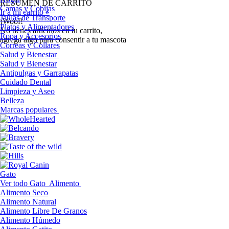
RESUMEN DE CARRITO
Camas y Cobijas
Ir a mi carrito »
Jaulas de Transporte
¡Woof!
Platos y Alimentadores
No tíenes artículos en tu carrito,
Ropa y Accesorios
agrega algo para consentir a tu mascota
Correas y Collares
Salud y Bienestar
Salud y Bienestar
Antipulgas y Garrapatas
Cuidado Dental
Limpieza y Aseo
Belleza
Marcas populares
Gato
Ver todo Gato
Alimento
Alimento Seco
Alimento Natural
Alimento Libre De Granos
Alimento Húmedo