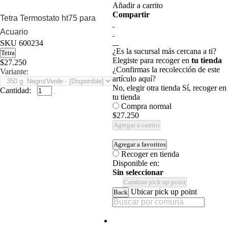
Añadir a carrito
Compartir
Tetra Termostato ht75 para
Acuario
SKU
600234
¿Es la sucursal más cercana a ti?
Tetra
Elegiste para recoger en
tu tienda
$27.250
¿Confirmas la recolección de este
Variante:
artículo aquí?
No, elegir otra tienda
Sí, recoger en
Cantidad:
tu tienda
Compra normal
$27.250
Agregar a carrito
Agregar a favoritos
Recoger en tienda
Disponible en:
Sin seleccionar
Cambiar pick up point
Ubicar pick up point
Back