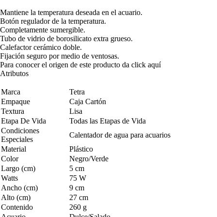
Mantiene la temperatura deseada en el acuario.
Botón regulador de la temperatura.
Completamente sumergible.
Tubo de vidrio de borosilicato extra grueso.
Calefactor cerámico doble.
Fijación seguro por medio de ventosas.
Para conocer el origen de este producto da click
aquí
Atributos
Marca
Tetra
Empaque
Caja Cartón
Textura
Lisa
Etapa De Vida
Todas las Etapas de Vida
Condiciones
Calentador de agua para acuarios
Especiales
Material
Plástico
Color
Negro/Verde
Largo (cm)
5 cm
Watts
75 W
Ancho (cm)
9 cm
Alto (cm)
27 cm
Contenido
260 g
Acuario
Dulce/Salado