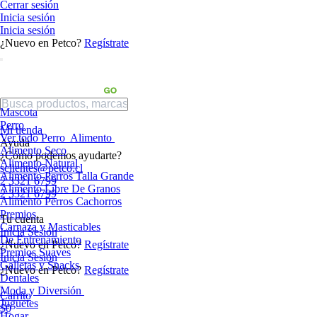
Cerrar sesión
Inicia sesión
Inicia sesión
¿Nuevo en Petco?
Regístrate
Mascota
Perro
Mi tienda
Ver todo Perro
Alimento
Ayuda
Alimento Seco
¿Cómo podemos ayudarte?
Alimento Natural
sclientes@petco.cl
Alimento Perros Talla Grande
2 3321 6799
Alimento Libre De Granos
2 3321 6799
Alimento Perros Cachorros
Premios
Tu cuenta
Carnaza y Masticables
Inicia Sesión
De Entrenamiento
¿Nuevo en Petco?
Regístrate
Premios Suaves
Inicia Sesión
Galletas y Snacks
¿Nuevo en Petco?
Regístrate
Dentales
Moda y Diversión
Carrito
Juguetes
$0
Hogar