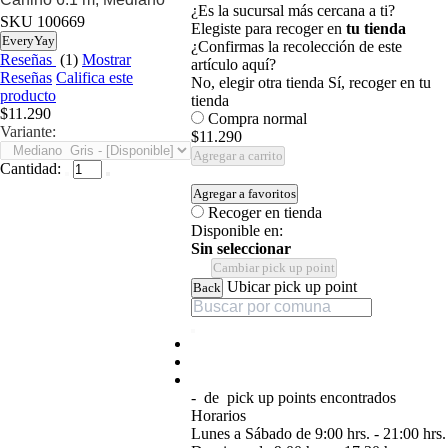
¿Es la sucursal más cercana a ti?
SKU
100669
Elegiste para recoger en
tu tienda
EveryYay
¿Confirmas la recolección de este
Reseñas
(1)
Mostrar
artículo aquí?
Reseñas
Califica este
No, elegir otra tienda
Sí, recoger en tu
producto
tienda
$11.290
Compra normal
Variante:
$11.290
Agregar a carrito
Cantidad:
Agregar a favoritos
Recoger en tienda
Disponible en:
Sin seleccionar
Cambiar pick up point
Ubicar pick up point
Back
-
de
pick up points encontrados
Horarios
Lunes a Sábado de 9:00 hrs. - 21:00 hrs.