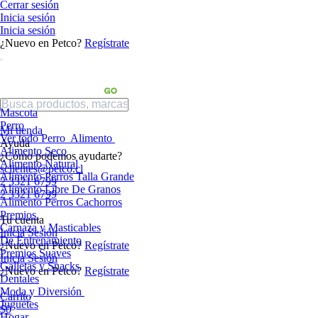
Cerrar sesión
Inicia sesión
Inicia sesión
¿Nuevo en Petco?
Regístrate
Mascota
Perro
Mi tienda
Ver todo Perro
Alimento
Ayuda
Alimento Seco
¿Cómo podemos ayudarte?
Alimento Natural
sclientes@petco.cl
Alimento Perros Talla Grande
2 3321 6799
Alimento Libre De Granos
2 3321 6799
Alimento Perros Cachorros
Premios
Tu cuenta
Carnaza y Masticables
Inicia Sesión
De Entrenamiento
¿Nuevo en Petco?
Regístrate
Premios Suaves
Inicia Sesión
Galletas y Snacks
¿Nuevo en Petco?
Regístrate
Dentales
Moda y Diversión
Carrito
Juguetes
$0
Hogar