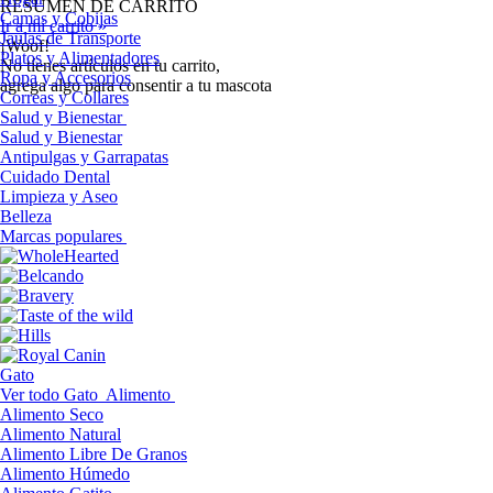
RESUMEN DE CARRITO
Camas y Cobijas
Ir a mi carrito »
Jaulas de Transporte
¡Woof!
Platos y Alimentadores
No tíenes artículos en tu carrito,
Ropa y Accesorios
agrega algo para consentir a tu mascota
Correas y Collares
Salud y Bienestar
Salud y Bienestar
Antipulgas y Garrapatas
Cuidado Dental
Limpieza y Aseo
Belleza
Marcas populares
Gato
Ver todo Gato
Alimento
Alimento Seco
Alimento Natural
Alimento Libre De Granos
Alimento Húmedo