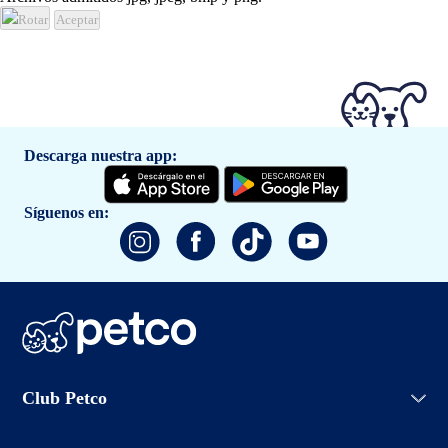
Rotar
Aceptar
Descarga nuestra app:
Síguenos en:
Iniciar sesión
Club Petco
Crear cuenta
Entrenamiento
Conoce Club Petco