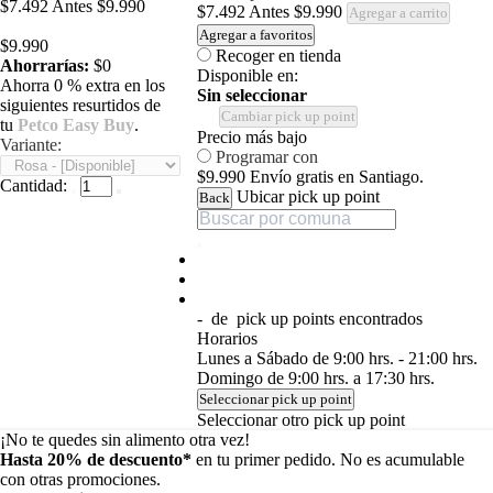
$7.492
Antes
$9.990
$7.492
Antes
$9.990
Agregar a carrito
Agregar a favoritos
$9.990
Recoger en tienda
Ahorrarías:
$0
Disponible en:
Ahorra 0 % extra en los
Sin seleccionar
siguientes resurtidos de
Cambiar pick up point
tu
Petco Easy Buy
.
Precio más bajo
Variante:
Programar con
$9.990
Envío gratis en Santiago.
Cantidad:
Ubicar pick up point
Back
-
de
pick up points encontrados
Horarios
Lunes a Sábado de 9:00 hrs. - 21:00 hrs.
Domingo de 9:00 hrs. a 17:30 hrs.
Seleccionar pick up point
Seleccionar otro pick up point
¡No te quedes sin alimento otra vez!
Hasta 20% de descuento*
en tu primer pedido. No es acumulable
con otras promociones.