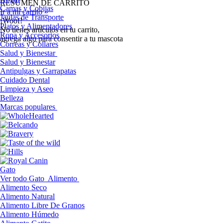
RESUMEN DE CARRITO
Camas y Cobijas
Ir a mi carrito »
Jaulas de Transporte
¡Woof!
Platos y Alimentadores
No tíenes artículos en tu carrito,
Ropa y Accesorios
agrega algo para consentir a tu mascota
Correas y Collares
Salud y Bienestar
Salud y Bienestar
Antipulgas y Garrapatas
Cuidado Dental
Limpieza y Aseo
Belleza
Marcas populares
Gato
Ver todo Gato
Alimento
Alimento Seco
Alimento Natural
Alimento Libre De Granos
Alimento Húmedo