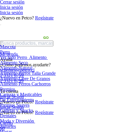
Cerrar sesión
Inicia sesión
Inicia sesión
¿Nuevo en Petco?
Regístrate
Mascota
Perro
Mi tienda
Ver todo Perro
Alimento
Ayuda
Alimento Seco
¿Cómo podemos ayudarte?
Alimento Natural
sclientes@petco.cl
Alimento Perros Talla Grande
2 3321 6799
Alimento Libre De Granos
2 3321 6799
Alimento Perros Cachorros
Premios
Tu cuenta
Carnaza y Masticables
Inicia Sesión
De Entrenamiento
¿Nuevo en Petco?
Regístrate
Premios Suaves
Inicia Sesión
Galletas y Snacks
¿Nuevo en Petco?
Regístrate
Dentales
Moda y Diversión
Carrito
Juguetes
$0
Hogar