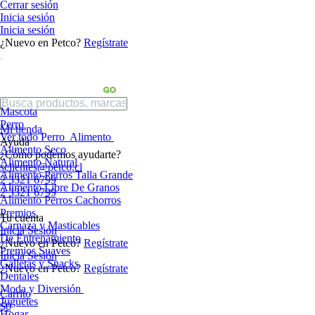
Cerrar sesión
Inicia sesión
Inicia sesión
¿Nuevo en Petco?
Regístrate
Mascota
Perro
Mi tienda
Ver todo Perro
Alimento
Ayuda
Alimento Seco
¿Cómo podemos ayudarte?
Alimento Natural
sclientes@petco.cl
Alimento Perros Talla Grande
2 3321 6799
Alimento Libre De Granos
2 3321 6799
Alimento Perros Cachorros
Premios
Tu cuenta
Carnaza y Masticables
Inicia Sesión
De Entrenamiento
¿Nuevo en Petco?
Regístrate
Premios Suaves
Inicia Sesión
Galletas y Snacks
¿Nuevo en Petco?
Regístrate
Dentales
Moda y Diversión
Carrito
Juguetes
$0
Hogar