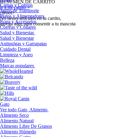
RESUMEN DE CARRITO
Camas y Cobijas
Ir a mi carrito »
Jaulas de Transporte
¡Woof!
Platos y Alimentadores
No tíenes artículos en tu carrito,
Ropa y Accesorios
agrega algo para consentir a tu mascota
Correas y Collares
Salud y Bienestar
Salud y Bienestar
Antipulgas y Garrapatas
Cuidado Dental
Limpieza y Aseo
Belleza
Marcas populares
Gato
Ver todo Gato
Alimento
Alimento Seco
Alimento Natural
Alimento Libre De Granos
Alimento Húmedo