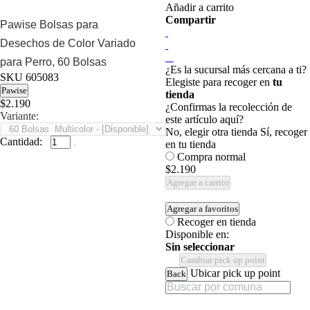
Añadir a carrito
Compartir
Pawise Bolsas para
Desechos de Color Variado
para Perro, 60 Bolsas
¿Es la sucursal más cercana a ti?
SKU
605083
Elegiste para recoger en
tu
Pawise
tienda
$2.190
¿Confirmas la recolección de
Variante:
este artículo aquí?
No, elegir otra tienda
Sí, recoger
Cantidad:
en tu tienda
Compra normal
$2.190
Agregar a carrito
Agregar a favoritos
Recoger en tienda
Disponible en:
Sin seleccionar
Cambiar pick up point
Ubicar pick up point
Back