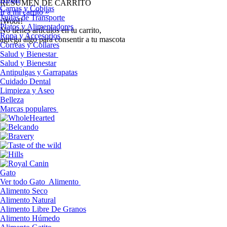
RESUMEN DE CARRITO
Camas y Cobijas
Ir a mi carrito »
Jaulas de Transporte
¡Woof!
Platos y Alimentadores
No tíenes artículos en tu carrito,
Ropa y Accesorios
agrega algo para consentir a tu mascota
Correas y Collares
Salud y Bienestar
Salud y Bienestar
Antipulgas y Garrapatas
Cuidado Dental
Limpieza y Aseo
Belleza
Marcas populares
Gato
Ver todo Gato
Alimento
Alimento Seco
Alimento Natural
Alimento Libre De Granos
Alimento Húmedo