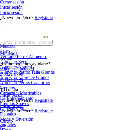
Cerrar sesión
Inicia sesión
Inicia sesión
¿Nuevo en Petco?
Regístrate
Mascota
Perro
Mi tienda
Ver todo Perro
Alimento
Ayuda
Alimento Seco
¿Cómo podemos ayudarte?
Alimento Natural
sclientes@petco.cl
Alimento Perros Talla Grande
2 3321 6799
Alimento Libre De Granos
2 3321 6799
Alimento Perros Cachorros
Premios
Tu cuenta
Carnaza y Masticables
Inicia Sesión
De Entrenamiento
¿Nuevo en Petco?
Regístrate
Premios Suaves
Inicia Sesión
Galletas y Snacks
¿Nuevo en Petco?
Regístrate
Dentales
Moda y Diversión
Carrito
Juguetes
$0
Hogar