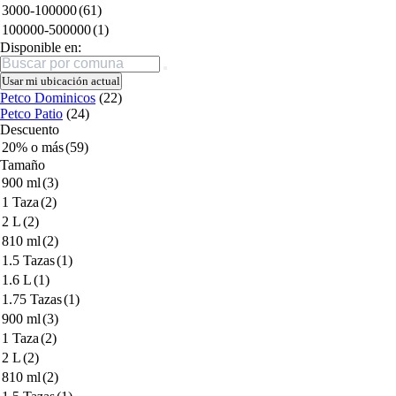
3000-100000
(61)
100000-500000
(1)
Disponible en:
Buscar
Usar mi ubicación actual
Petco Dominicos
(22)
Petco Patio
(24)
Descuento
20% o más
(59)
Tamaño
900 ml
(3)
1 Taza
(2)
2 L
(2)
810 ml
(2)
1.5 Tazas
(1)
1.6 L
(1)
1.75 Tazas
(1)
900 ml
(3)
1 Taza
(2)
2 L
(2)
810 ml
(2)