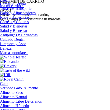
RESUMEN DE CARRITO
Camas y Cobijas
Ir a mi carrito »
Jaulas de Transporte
¡Woof!
Platos y Alimentadores
No tíenes artículos en tu carrito,
Ropa y Accesorios
agrega algo para consentir a tu mascota
Correas y Collares
Salud y Bienestar
Salud y Bienestar
Antipulgas y Garrapatas
Cuidado Dental
Limpieza y Aseo
Belleza
Marcas populares
Gato
Ver todo Gato
Alimento
Alimento Seco
Alimento Natural
Alimento Libre De Granos
Alimento Húmedo