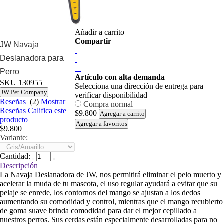
Añadir a carrito
Compartir
JW Navaja
Deslanadora para
Perro
Artículo con alta demanda
SKU
130955
Selecciona una dirección de entrega para
JW Pet Company
verificar disponibilidad
Reseñas
(2)
Mostrar
Compra normal
Reseñas
Califica este
$9.800
Agregar a carrito
producto
Agregar a favoritos
$9.800
Variante:
Cantidad:
Descripción
La Navaja Deslanadora de JW, nos permitirá eliminar el pelo muerto y
acelerar la muda de tu mascota, el uso regular ayudará a evitar que su
pelaje se enrede, los contornos del mango se ajustan a los dedos
aumentando su comodidad y control, mientras que el mango recubierto
de goma suave brinda comodidad para dar el mejor cepillado a
nuestros perros. Sus cerdas están especialmente desarrolladas para no