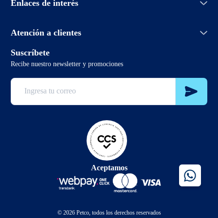
Enlaces de interés
Políticas de devolución
Aprendiendo de mascotas
Política de envío
PetcoBlog
Horario de atención:
Términos y condiciones promociones
Atención a clientes
Lunes a domingo de 7:00hrs a 0:00hrs
Términos y condiciones
2 3321 6799
Suscríbete
sclientes@petco.cl
Recibe nuestro newsletter y promociones
2 3321 6799
Aceptamos
© 2026 Petco, todos los derechos reservados