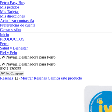
Petco Easy Buy
Mis pedidos
Mis Tarjetas
Mis direcciones
Actualizar contraseña
Preferencias de cuenta
Cerrar sesión
Inicio
PRODUCTOS
Perro
Salud y Bienestar
Piel y Pelo
JW Navaja Deslanadora para Perro
JW Navaja Deslanadora para Perro
SKU
130955
JW Pet Company
Reseñas
(2)
Mostrar Reseñas
Califica este producto