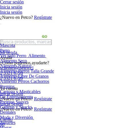
Cerrar sesión
Inicia sesión
Inicia sesión
¿Nuevo en Petco?
Regístrate
Mascota
Perro
Mi tienda
Ver todo Perro
Alimento
Ayuda
Alimento Seco
¿Cómo podemos ayudarte?
Alimento Natural
sclientes@petco.cl
Alimento Perros Talla Grande
2 3321 6799
Alimento Libre De Granos
2 3321 6799
Alimento Perros Cachorros
Premios
Tu cuenta
Carnaza y Masticables
Inicia Sesión
De Entrenamiento
¿Nuevo en Petco?
Regístrate
Premios Suaves
Inicia Sesión
Galletas y Snacks
¿Nuevo en Petco?
Regístrate
Dentales
Moda y Diversión
Carrito
Juguetes
$0
Hogar