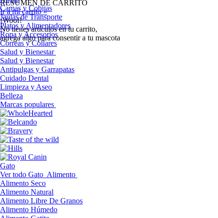
RESUMEN DE CARRITO
Camas y Cobijas
Ir a mi carrito »
Jaulas de Transporte
¡Woof!
Platos y Alimentadores
No tíenes artículos en tu carrito,
Ropa y Accesorios
agrega algo para consentir a tu mascota
Correas y Collares
Salud y Bienestar
Salud y Bienestar
Antipulgas y Garrapatas
Cuidado Dental
Limpieza y Aseo
Belleza
Marcas populares
Gato
Ver todo Gato
Alimento
Alimento Seco
Alimento Natural
Alimento Libre De Granos
Alimento Húmedo