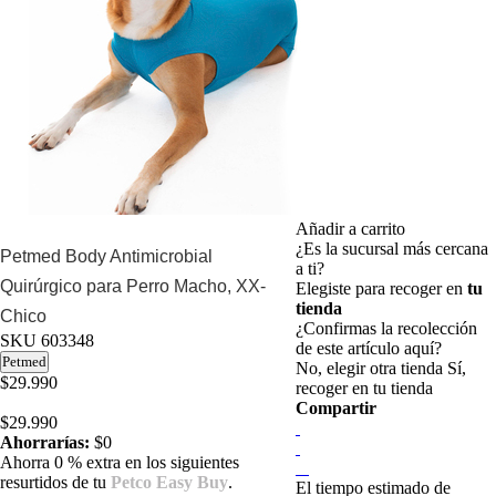
Añadir a carrito
¿Es la sucursal más cercana
Petmed Body Antimicrobial
a ti?
Quirúrgico para Perro Macho, XX-
Elegiste para recoger en
tu
tienda
Chico
¿Confirmas la recolección
SKU
603348
de este artículo aquí?
Petmed
No, elegir otra tienda
Sí,
$29.990
recoger en tu tienda
Compartir
$29.990
Ahorrarías:
$0
Ahorra 0 % extra en los siguientes
resurtidos de tu
Petco Easy Buy
.
El tiempo estimado de