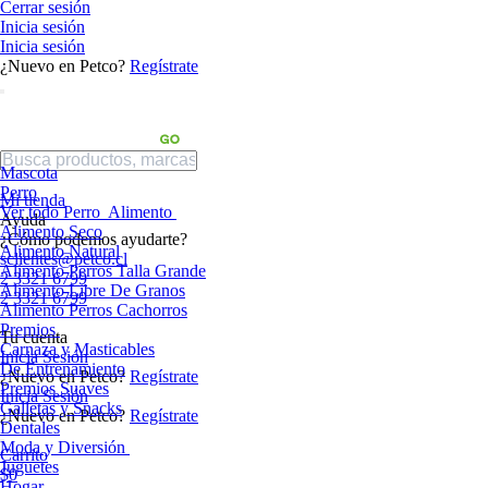
Cerrar sesión
Inicia sesión
Inicia sesión
¿Nuevo en Petco?
Regístrate
Mascota
Perro
Mi tienda
Ver todo Perro
Alimento
Ayuda
Alimento Seco
¿Cómo podemos ayudarte?
Alimento Natural
sclientes@petco.cl
Alimento Perros Talla Grande
2 3321 6799
Alimento Libre De Granos
2 3321 6799
Alimento Perros Cachorros
Premios
Tu cuenta
Carnaza y Masticables
Inicia Sesión
De Entrenamiento
¿Nuevo en Petco?
Regístrate
Premios Suaves
Inicia Sesión
Galletas y Snacks
¿Nuevo en Petco?
Regístrate
Dentales
Moda y Diversión
Carrito
Juguetes
$0
Hogar