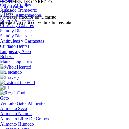
RESUMEN DE CARRITO
Camas y Cobijas
Ir a mi carrito »
Jaulas de Transporte
¡Woof!
Platos y Alimentadores
No tíenes artículos en tu carrito,
Ropa y Accesorios
agrega algo para consentir a tu mascota
Correas y Collares
Salud y Bienestar
Salud y Bienestar
Antipulgas y Garrapatas
Cuidado Dental
Limpieza y Aseo
Belleza
Marcas populares
Gato
Ver todo Gato
Alimento
Alimento Seco
Alimento Natural
Alimento Libre De Granos
Alimento Húmedo