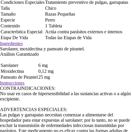
Condiciones Especiales
Tratamiento preventivo de pulgas, garrapatas
Talla
Chico
Tamaño
Razas Pequeñas
Especie
Perro
Contenido
1 Tableta
Característica Especial
Actúa contra parásitos externos e internos
Etapa De Vida
Todas las Etapas de Vida
Ingredientes
Sarolaner, moxidectina y pamoato de pirantel.
Análisis Garantizado
Sarolaner
6 mg
Moxidectina
0,12 mg
Pamoato de Pirantel
25 mg
Instrucciones
CONTRAINDICACIONES:
No usar en casos de hipersensibilidad a las sustancias activas o a algún
excipiente.
ADVERTENCIAS ESPECIALES:
Las pulgas y garrapatas necesitan comenzar a alimentarse del
hospedador para estar expuestas al sarolaner; por lo tanto, no se puede
excluir la transmisión de enfermedades infecciosas transmitidas por
parásitos. Este medicamento no es eficaz contra las formas adultas de