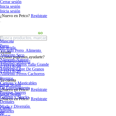
Cerrar sesión
Inicia sesión
Inicia sesión
¿Nuevo en Petco?
Regístrate
Mascota
Perro
Mi tienda
Ver todo Perro
Alimento
Ayuda
Alimento Seco
¿Cómo podemos ayudarte?
Alimento Natural
sclientes@petco.cl
Alimento Perros Talla Grande
2 3321 6799
Alimento Libre De Granos
2 3321 6799
Alimento Perros Cachorros
Premios
Tu cuenta
Carnaza y Masticables
Inicia Sesión
De Entrenamiento
¿Nuevo en Petco?
Regístrate
Premios Suaves
Inicia Sesión
Galletas y Snacks
¿Nuevo en Petco?
Regístrate
Dentales
Moda y Diversión
Carrito
Juguetes
$0
Hogar