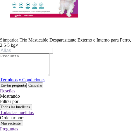
Simparica Trio Masticable Desparasitante Externo e Interno para Perro,
2.5-5 kg
×
Términos y Condiciones
Enviar pregunta
Cancelar
Reseñas
Mostrando
Filtrar por:
Todas las huellitas
Todas las huellitas
Ordenar por:
Más reciente
Preguntas