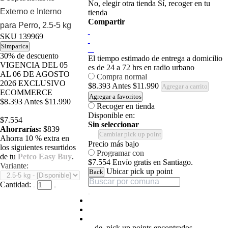
No, elegir otra tienda
Sí, recoger en tu
Externo e Interno
tienda
Compartir
para Perro, 2.5-5 kg
SKU
139969
Simparica
30%
de descuento
El tiempo estimado de entrega a domicilio
VIGENCIA DEL 05
es de 24 a 72 hrs en radio urbano
AL 06 DE AGOSTO
Compra normal
2026 EXCLUSIVO
$8.393
Antes
$11.990
Agregar a carrito
ECOMMERCE
Agregar a favoritos
$8.393
Antes
$11.990
Recoger en tienda
Disponible en:
$7.554
Sin seleccionar
Ahorrarías:
$839
Cambiar pick up point
Ahorra 10 % extra en
Precio más bajo
los siguientes resurtidos
Programar con
de tu
Petco Easy Buy
.
$7.554
Envío gratis en Santiago.
Variante:
Ubicar pick up point
Back
Cantidad:
-
de
pick up points encontrados