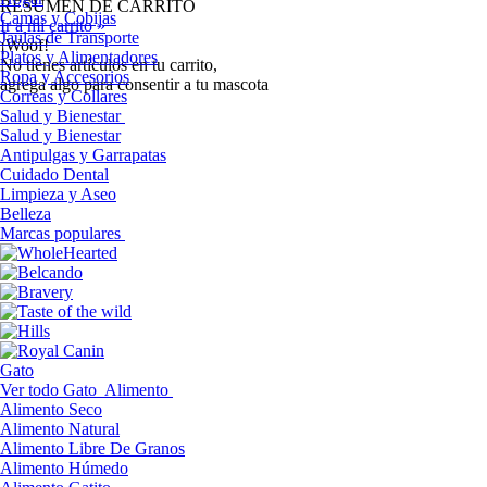
RESUMEN DE CARRITO
Camas y Cobijas
Ir a mi carrito »
Jaulas de Transporte
¡Woof!
Platos y Alimentadores
No tíenes artículos en tu carrito,
Ropa y Accesorios
agrega algo para consentir a tu mascota
Correas y Collares
Salud y Bienestar
Salud y Bienestar
Antipulgas y Garrapatas
Cuidado Dental
Limpieza y Aseo
Belleza
Marcas populares
Gato
Ver todo Gato
Alimento
Alimento Seco
Alimento Natural
Alimento Libre De Granos
Alimento Húmedo