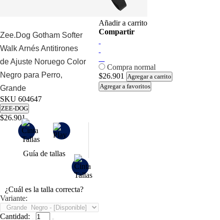
Añadir a carrito
Compartir
Zee.Dog Gotham Softer
Walk Arnés Antitirones
de Ajuste Noruego Color
Compra normal
Negro para Perro,
$26.901
Agregar a carrito
Agregar a favoritos
Grande
SKU
604647
ZEE-DOG
$26.901
Guía de tallas
¿Cuál es la talla correcta?
Variante:
Cantidad: