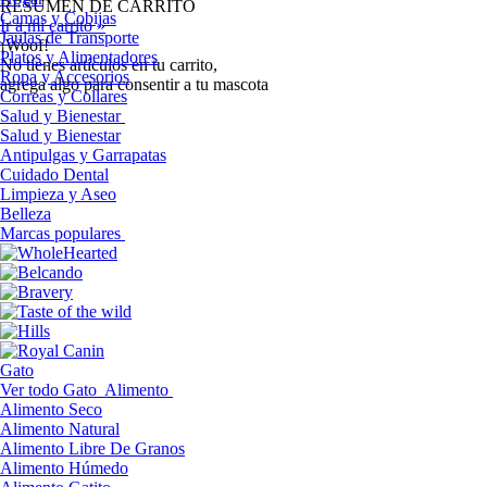
RESUMEN DE CARRITO
Camas y Cobijas
Ir a mi carrito »
Jaulas de Transporte
¡Woof!
Platos y Alimentadores
No tíenes artículos en tu carrito,
Ropa y Accesorios
agrega algo para consentir a tu mascota
Correas y Collares
Salud y Bienestar
Salud y Bienestar
Antipulgas y Garrapatas
Cuidado Dental
Limpieza y Aseo
Belleza
Marcas populares
Gato
Ver todo Gato
Alimento
Alimento Seco
Alimento Natural
Alimento Libre De Granos
Alimento Húmedo