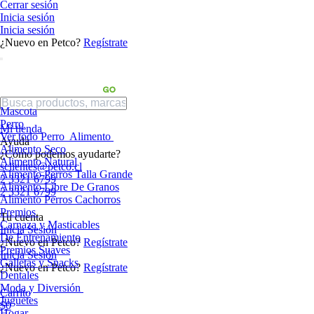
Cerrar sesión
Inicia sesión
Inicia sesión
¿Nuevo en Petco?
Regístrate
Mascota
Perro
Mi tienda
Ver todo Perro
Alimento
Ayuda
Alimento Seco
¿Cómo podemos ayudarte?
Alimento Natural
sclientes@petco.cl
Alimento Perros Talla Grande
2 3321 6799
Alimento Libre De Granos
2 3321 6799
Alimento Perros Cachorros
Premios
Tu cuenta
Carnaza y Masticables
Inicia Sesión
De Entrenamiento
¿Nuevo en Petco?
Regístrate
Premios Suaves
Inicia Sesión
Galletas y Snacks
¿Nuevo en Petco?
Regístrate
Dentales
Moda y Diversión
Carrito
Juguetes
$0
Hogar