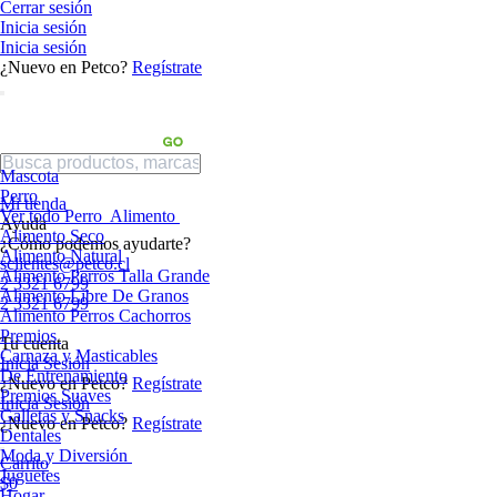
Cerrar sesión
Inicia sesión
Inicia sesión
¿Nuevo en Petco?
Regístrate
Mascota
Perro
Mi tienda
Ver todo Perro
Alimento
Ayuda
Alimento Seco
¿Cómo podemos ayudarte?
Alimento Natural
sclientes@petco.cl
Alimento Perros Talla Grande
2 3321 6799
Alimento Libre De Granos
2 3321 6799
Alimento Perros Cachorros
Premios
Tu cuenta
Carnaza y Masticables
Inicia Sesión
De Entrenamiento
¿Nuevo en Petco?
Regístrate
Premios Suaves
Inicia Sesión
Galletas y Snacks
¿Nuevo en Petco?
Regístrate
Dentales
Moda y Diversión
Carrito
Juguetes
$0
Hogar