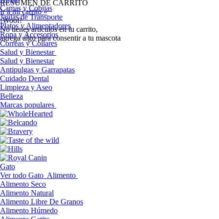
RESUMEN DE CARRITO
Camas y Cobijas
Ir a mi carrito »
Jaulas de Transporte
¡Woof!
Platos y Alimentadores
No tíenes artículos en tu carrito,
Ropa y Accesorios
agrega algo para consentir a tu mascota
Correas y Collares
Salud y Bienestar
Salud y Bienestar
Antipulgas y Garrapatas
Cuidado Dental
Limpieza y Aseo
Belleza
Marcas populares
Gato
Ver todo Gato
Alimento
Alimento Seco
Alimento Natural
Alimento Libre De Granos
Alimento Húmedo