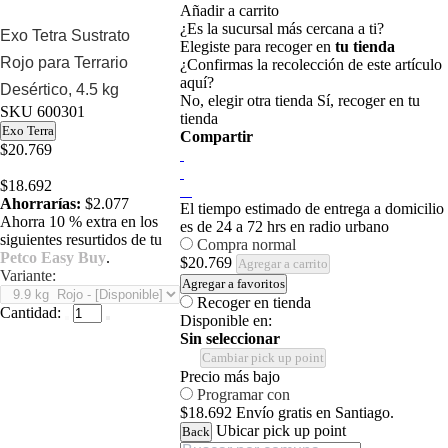
Añadir a carrito
¿Es la sucursal más cercana a ti?
Exo Tetra Sustrato
Elegiste para recoger en
tu tienda
Rojo para Terrario
¿Confirmas la recolección de este artículo
aquí?
Desértico, 4.5 kg
No, elegir otra tienda
Sí, recoger en tu
SKU
600301
tienda
Exo Terra
Compartir
$20.769
$18.692
Ahorrarías:
$2.077
El tiempo estimado de entrega a domicilio
Ahorra 10 % extra en los
es de 24 a 72 hrs en radio urbano
siguientes resurtidos de tu
Compra normal
Petco Easy Buy
.
$20.769
Agregar a carrito
Variante:
Agregar a favoritos
Recoger en tienda
Cantidad:
Disponible en:
Sin seleccionar
Cambiar pick up point
Precio más bajo
Programar con
$18.692
Envío gratis en Santiago.
Ubicar pick up point
Back