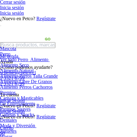
Cerrar sesión
Inicia sesión
Inicia sesión
¿Nuevo en Petco?
Regístrate
Mascota
Perro
Mi tienda
Ver todo Perro
Alimento
Ayuda
Alimento Seco
¿Cómo podemos ayudarte?
Alimento Natural
sclientes@petco.cl
Alimento Perros Talla Grande
2 3321 6799
Alimento Libre De Granos
2 3321 6799
Alimento Perros Cachorros
Premios
Tu cuenta
Carnaza y Masticables
Inicia Sesión
De Entrenamiento
¿Nuevo en Petco?
Regístrate
Premios Suaves
Inicia Sesión
Galletas y Snacks
¿Nuevo en Petco?
Regístrate
Dentales
Moda y Diversión
Carrito
Juguetes
$0
Hogar