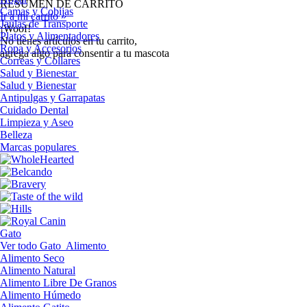
RESUMEN DE CARRITO
Camas y Cobijas
Ir a mi carrito »
Jaulas de Transporte
¡Woof!
Platos y Alimentadores
No tíenes artículos en tu carrito,
Ropa y Accesorios
agrega algo para consentir a tu mascota
Correas y Collares
Salud y Bienestar
Salud y Bienestar
Antipulgas y Garrapatas
Cuidado Dental
Limpieza y Aseo
Belleza
Marcas populares
Gato
Ver todo Gato
Alimento
Alimento Seco
Alimento Natural
Alimento Libre De Granos
Alimento Húmedo