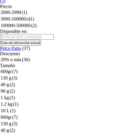
(5)
Precio
2000-2999
(1)
3000-100000
(41)
100000-500000
(2)
Disponible en:
Buscar
Usar mi ubicación actual
Petco Patio
(37)
Descuento
20% o más
(36)
Tamaño
600gr
(7)
130 g
(3)
40 g
(2)
90 g
(2)
1 kg
(1)
1.2 kg
(1)
10 L
(1)
600gr
(7)
130 g
(3)
40 g
(2)