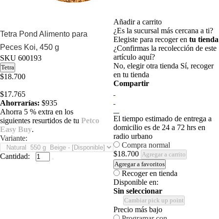
Añadir a carrito
¿Es la sucursal más cercana a ti?
Tetra Pond Alimento para
Elegiste para recoger en
tu tienda
Peces Koi, 450 g
¿Confirmas la recolección de este
artículo aquí?
SKU
600193
No, elegir otra tienda
Sí, recoger
Tetra
en tu tienda
$18.700
Compartir
$17.765
Ahorrarías:
$935
Ahorra 5 % extra en los
El tiempo estimado de entrega a
siguientes resurtidos de tu
Petco
domicilio es de 24 a 72 hrs en
Easy Buy
.
radio urbano
Variante:
Compra normal
$18.700
Agregar a carrito
Cantidad:
Agregar a favoritos
Recoger en tienda
Disponible en:
Sin seleccionar
Cambiar pick up point
Precio más bajo
Programar con