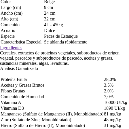
Color
Beige
Largo (cm)
9 cm
Ancho (cm)
24 cm
Alto (cm)
32 cm
Contenido
4L - 450 g
Acuario
Dulce
Especie
Peces de Estanque
Característica Especial
Se ablanda rápidamente
Ingredientes
Cereales, extractos de proteínas vegetales, subproductos de origen
vegetal, pescados y subproductos de pescado, aceites y grasas,
sustancias minerales, algas, levaduras.
Análisis Garantizado
Proteína Bruta
28,0%
Aceites y Grasas Brutos
3,5%
Fibras Brutas
2,0%
Contenido de Humedad
7,0%
Vitamina A
16000 UI/kg
Vitamina D3
1890 UI/kg
Manganeso (Sulfato de Manganeso (II), Monohidratado)
81 mg/kg
Zinc (Sulfato de Zinc, Monohidratado)
48 mg/kg
Hierro (Sulfato de Hierro (II), Monohidratado)
31 mg/kg