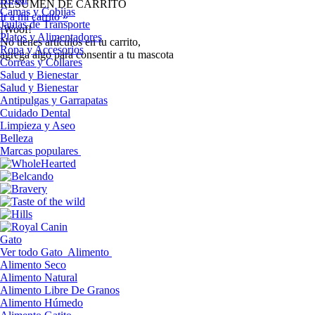
RESUMEN DE CARRITO
Camas y Cobijas
Ir a mi carrito »
Jaulas de Transporte
¡Woof!
Platos y Alimentadores
No tíenes artículos en tu carrito,
Ropa y Accesorios
agrega algo para consentir a tu mascota
Correas y Collares
Salud y Bienestar
Salud y Bienestar
Antipulgas y Garrapatas
Cuidado Dental
Limpieza y Aseo
Belleza
Marcas populares
Gato
Ver todo Gato
Alimento
Alimento Seco
Alimento Natural
Alimento Libre De Granos
Alimento Húmedo