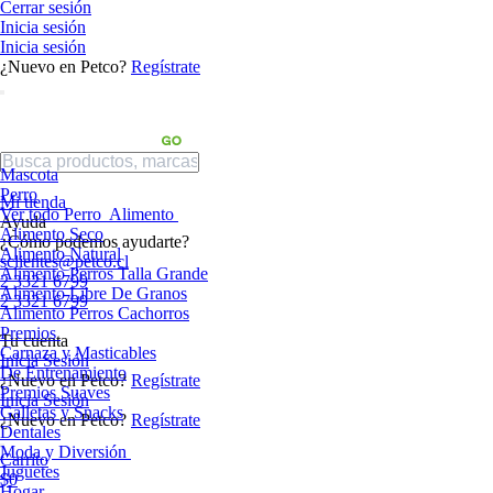
Cerrar sesión
Inicia sesión
Inicia sesión
¿Nuevo en Petco?
Regístrate
Mascota
Perro
Mi tienda
Ver todo Perro
Alimento
Ayuda
Alimento Seco
¿Cómo podemos ayudarte?
Alimento Natural
sclientes@petco.cl
Alimento Perros Talla Grande
2 3321 6799
Alimento Libre De Granos
2 3321 6799
Alimento Perros Cachorros
Premios
Tu cuenta
Carnaza y Masticables
Inicia Sesión
De Entrenamiento
¿Nuevo en Petco?
Regístrate
Premios Suaves
Inicia Sesión
Galletas y Snacks
¿Nuevo en Petco?
Regístrate
Dentales
Moda y Diversión
Carrito
Juguetes
$0
Hogar