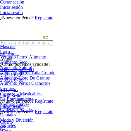
Cerrar sesión
Inicia sesión
Inicia sesión
¿Nuevo en Petco?
Regístrate
Mascota
Perro
Mi tienda
Ver todo Perro
Alimento
Ayuda
Alimento Seco
¿Cómo podemos ayudarte?
Alimento Natural
sclientes@petco.cl
Alimento Perros Talla Grande
2 3321 6799
Alimento Libre De Granos
2 3321 6799
Alimento Perros Cachorros
Premios
Tu cuenta
Carnaza y Masticables
Inicia Sesión
De Entrenamiento
¿Nuevo en Petco?
Regístrate
Premios Suaves
Inicia Sesión
Galletas y Snacks
¿Nuevo en Petco?
Regístrate
Dentales
Moda y Diversión
Carrito
Juguetes
$0
Hogar