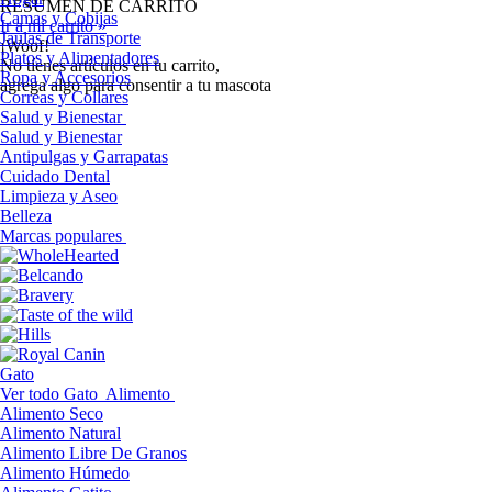
RESUMEN DE CARRITO
Camas y Cobijas
Ir a mi carrito »
Jaulas de Transporte
¡Woof!
Platos y Alimentadores
No tíenes artículos en tu carrito,
Ropa y Accesorios
agrega algo para consentir a tu mascota
Correas y Collares
Salud y Bienestar
Salud y Bienestar
Antipulgas y Garrapatas
Cuidado Dental
Limpieza y Aseo
Belleza
Marcas populares
Gato
Ver todo Gato
Alimento
Alimento Seco
Alimento Natural
Alimento Libre De Granos
Alimento Húmedo