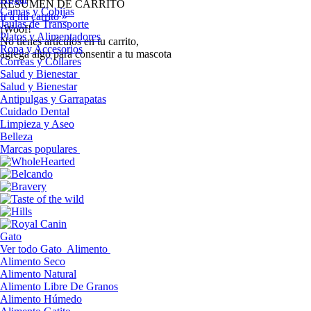
RESUMEN DE CARRITO
Camas y Cobijas
Ir a mi carrito »
Jaulas de Transporte
¡Woof!
Platos y Alimentadores
No tíenes artículos en tu carrito,
Ropa y Accesorios
agrega algo para consentir a tu mascota
Correas y Collares
Salud y Bienestar
Salud y Bienestar
Antipulgas y Garrapatas
Cuidado Dental
Limpieza y Aseo
Belleza
Marcas populares
Gato
Ver todo Gato
Alimento
Alimento Seco
Alimento Natural
Alimento Libre De Granos
Alimento Húmedo