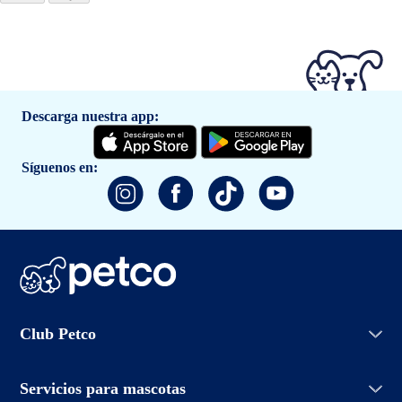
Descarga nuestra app:
Síguenos en:
Iniciar sesión
Club Petco
Crear cuenta
Entrenamiento
Conoce Club Petco
Grooming Salon
Servicios para mascotas
Promociones