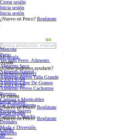
Cerrar sesión
Inicia sesión
Inicia sesión
¿Nuevo en Petco?
Regístrate
Mascota
Perro
Mi tienda
Ver todo Perro
Alimento
Ayuda
Alimento Seco
¿Cómo podemos ayudarte?
Alimento Natural
sclientes@petco.cl
Alimento Perros Talla Grande
2 3321 6799
Alimento Libre De Granos
2 3321 6799
Alimento Perros Cachorros
Premios
Tu cuenta
Carnaza y Masticables
Inicia Sesión
De Entrenamiento
¿Nuevo en Petco?
Regístrate
Premios Suaves
Inicia Sesión
Galletas y Snacks
¿Nuevo en Petco?
Regístrate
Dentales
Moda y Diversión
Carrito
Juguetes
$0
Hogar