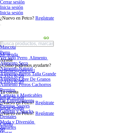
Cerrar sesión
Inicia sesión
Inicia sesión
¿Nuevo en Petco?
Regístrate
Mascota
Perro
Mi tienda
Ver todo Perro
Alimento
Ayuda
Alimento Seco
¿Cómo podemos ayudarte?
Alimento Natural
sclientes@petco.cl
Alimento Perros Talla Grande
2 3321 6799
Alimento Libre De Granos
2 3321 6799
Alimento Perros Cachorros
Premios
Tu cuenta
Carnaza y Masticables
Inicia Sesión
De Entrenamiento
¿Nuevo en Petco?
Regístrate
Premios Suaves
Inicia Sesión
Galletas y Snacks
¿Nuevo en Petco?
Regístrate
Dentales
Moda y Diversión
Carrito
Juguetes
$0
Hogar