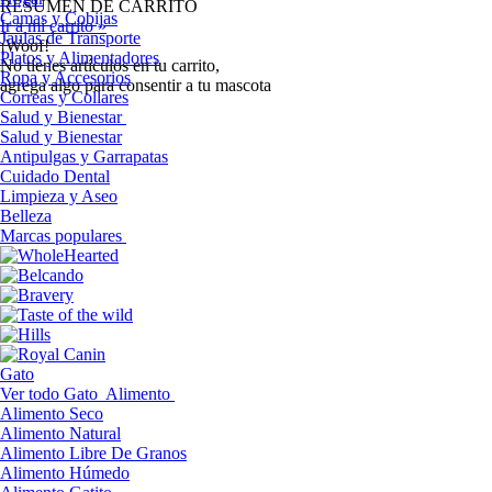
RESUMEN DE CARRITO
Camas y Cobijas
Ir a mi carrito »
Jaulas de Transporte
¡Woof!
Platos y Alimentadores
No tíenes artículos en tu carrito,
Ropa y Accesorios
agrega algo para consentir a tu mascota
Correas y Collares
Salud y Bienestar
Salud y Bienestar
Antipulgas y Garrapatas
Cuidado Dental
Limpieza y Aseo
Belleza
Marcas populares
Gato
Ver todo Gato
Alimento
Alimento Seco
Alimento Natural
Alimento Libre De Granos
Alimento Húmedo