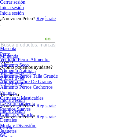
Cerrar sesión
Inicia sesión
Inicia sesión
¿Nuevo en Petco?
Regístrate
Mascota
Perro
Mi tienda
Ver todo Perro
Alimento
Ayuda
Alimento Seco
¿Cómo podemos ayudarte?
Alimento Natural
sclientes@petco.cl
Alimento Perros Talla Grande
2 3321 6799
Alimento Libre De Granos
2 3321 6799
Alimento Perros Cachorros
Premios
Tu cuenta
Carnaza y Masticables
Inicia Sesión
De Entrenamiento
¿Nuevo en Petco?
Regístrate
Premios Suaves
Inicia Sesión
Galletas y Snacks
¿Nuevo en Petco?
Regístrate
Dentales
Moda y Diversión
Carrito
Juguetes
$0
Hogar