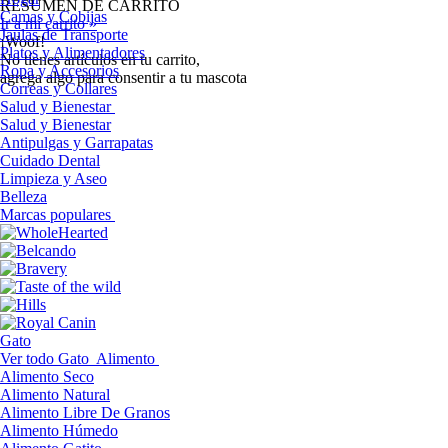
RESUMEN DE CARRITO
Camas y Cobijas
Ir a mi carrito »
Jaulas de Transporte
¡Woof!
Platos y Alimentadores
No tíenes artículos en tu carrito,
Ropa y Accesorios
agrega algo para consentir a tu mascota
Correas y Collares
Salud y Bienestar
Salud y Bienestar
Antipulgas y Garrapatas
Cuidado Dental
Limpieza y Aseo
Belleza
Marcas populares
Gato
Ver todo Gato
Alimento
Alimento Seco
Alimento Natural
Alimento Libre De Granos
Alimento Húmedo