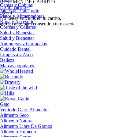
RESUMEN DE CARRITO
Camas y Cobijas
Ir a mi carrito »
Jaulas de Transporte
¡Woof!
Platos y Alimentadores
No tíenes artículos en tu carrito,
Ropa y Accesorios
agrega algo para consentir a tu mascota
Correas y Collares
Salud y Bienestar
Salud y Bienestar
Antipulgas y Garrapatas
Cuidado Dental
Limpieza y Aseo
Belleza
Marcas populares
Gato
Ver todo Gato
Alimento
Alimento Seco
Alimento Natural
Alimento Libre De Granos
Alimento Húmedo