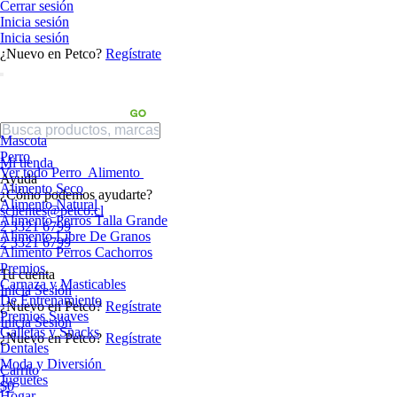
Cerrar sesión
Inicia sesión
Inicia sesión
¿Nuevo en Petco?
Regístrate
Mascota
Perro
Mi tienda
Ver todo Perro
Alimento
Ayuda
Alimento Seco
¿Cómo podemos ayudarte?
Alimento Natural
sclientes@petco.cl
Alimento Perros Talla Grande
2 3321 6799
Alimento Libre De Granos
2 3321 6799
Alimento Perros Cachorros
Premios
Tu cuenta
Carnaza y Masticables
Inicia Sesión
De Entrenamiento
¿Nuevo en Petco?
Regístrate
Premios Suaves
Inicia Sesión
Galletas y Snacks
¿Nuevo en Petco?
Regístrate
Dentales
Moda y Diversión
Carrito
Juguetes
$0
Hogar