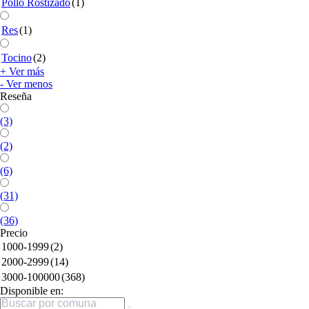
Pollo Rostizado
(1)
Res
(1)
Tocino
(2)
+ Ver más
- Ver menos
Reseña
(3)
(2)
(6)
(31)
(36)
Precio
1000-1999
(2)
2000-2999
(14)
3000-100000
(368)
Disponible en:
Buscar