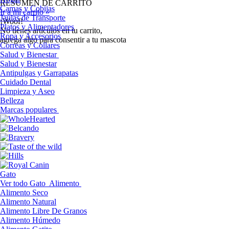
RESUMEN DE CARRITO
Camas y Cobijas
Ir a mi carrito »
Jaulas de Transporte
¡Woof!
Platos y Alimentadores
No tíenes artículos en tu carrito,
Ropa y Accesorios
agrega algo para consentir a tu mascota
Correas y Collares
Salud y Bienestar
Salud y Bienestar
Antipulgas y Garrapatas
Cuidado Dental
Limpieza y Aseo
Belleza
Marcas populares
Gato
Ver todo Gato
Alimento
Alimento Seco
Alimento Natural
Alimento Libre De Granos
Alimento Húmedo