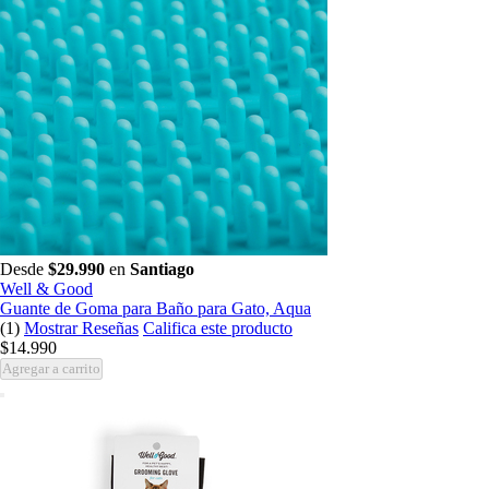
Desde
$29.990
en
Santiago
Well & Good
Guante de Goma para Baño para Gato, Aqua
(1)
Mostrar Reseñas
Califica este producto
$14.990
Agregar a carrito