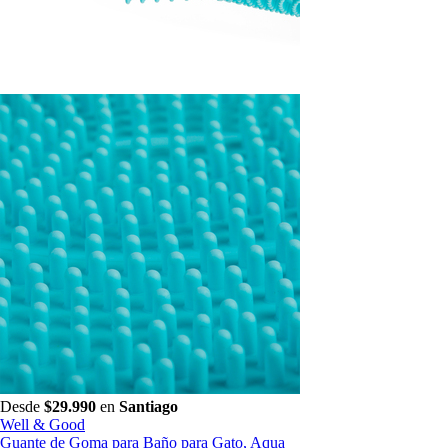
Desde
$29.990
en
Santiago
Well & Good
Guante de Goma para Baño para Gato, Aqua