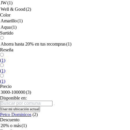
JW
(1)
Well & Good
(2)
Color
Amarillo
(1)
Aqua
(1)
Surtido
Ahorra hasta 20% en tus recompras
(1)
Reseña
(1)
(1)
(1)
Precio
3000-100000
(3)
Disponible en:
Buscar
Usar mi ubicación actual
Petco Dominicos
(2)
Descuento
20% o más
(1)