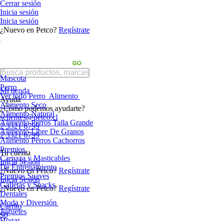
Cerrar sesión
Inicia sesión
Inicia sesión
¿Nuevo en Petco?
Regístrate
Mascota
Perro
Mi tienda
Ver todo Perro
Alimento
Ayuda
Alimento Seco
¿Cómo podemos ayudarte?
Alimento Natural
sclientes@petco.cl
Alimento Perros Talla Grande
2 3321 6799
Alimento Libre De Granos
2 3321 6799
Alimento Perros Cachorros
Premios
Tu cuenta
Carnaza y Masticables
Inicia Sesión
De Entrenamiento
¿Nuevo en Petco?
Regístrate
Premios Suaves
Inicia Sesión
Galletas y Snacks
¿Nuevo en Petco?
Regístrate
Dentales
Moda y Diversión
Carrito
Juguetes
$0
Hogar