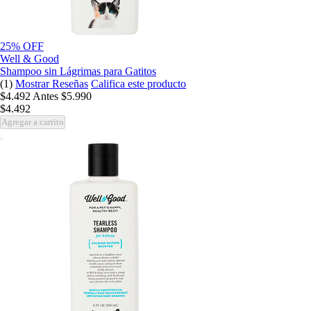
25% OFF
Well & Good
Shampoo sin Lágrimas para Gatitos
(1)
Mostrar Reseñas
Califica este producto
$4.492
Antes
$5.990
$4.492
Agregar a carrito