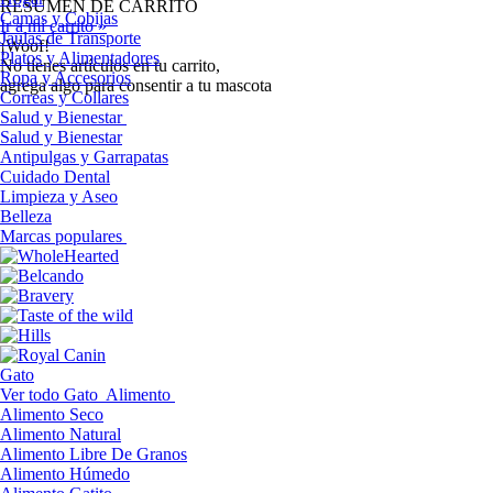
RESUMEN DE CARRITO
Camas y Cobijas
Ir a mi carrito »
Jaulas de Transporte
¡Woof!
Platos y Alimentadores
No tíenes artículos en tu carrito,
Ropa y Accesorios
agrega algo para consentir a tu mascota
Correas y Collares
Salud y Bienestar
Salud y Bienestar
Antipulgas y Garrapatas
Cuidado Dental
Limpieza y Aseo
Belleza
Marcas populares
Gato
Ver todo Gato
Alimento
Alimento Seco
Alimento Natural
Alimento Libre De Granos
Alimento Húmedo