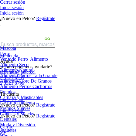
Cerrar sesión
Inicia sesión
Inicia sesión
¿Nuevo en Petco?
Regístrate
Mascota
Perro
Mi tienda
Ver todo Perro
Alimento
Ayuda
Alimento Seco
¿Cómo podemos ayudarte?
Alimento Natural
sclientes@petco.cl
Alimento Perros Talla Grande
2 3321 6799
Alimento Libre De Granos
2 3321 6799
Alimento Perros Cachorros
Premios
Tu cuenta
Carnaza y Masticables
Inicia Sesión
De Entrenamiento
¿Nuevo en Petco?
Regístrate
Premios Suaves
Inicia Sesión
Galletas y Snacks
¿Nuevo en Petco?
Regístrate
Dentales
Moda y Diversión
Carrito
Juguetes
$0
Hogar