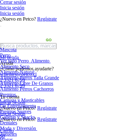
Cerrar sesión
Inicia sesión
Inicia sesión
¿Nuevo en Petco?
Regístrate
Mascota
Perro
Mi tienda
Ver todo Perro
Alimento
Ayuda
Alimento Seco
¿Cómo podemos ayudarte?
Alimento Natural
sclientes@petco.cl
Alimento Perros Talla Grande
2 3321 6799
Alimento Libre De Granos
2 3321 6799
Alimento Perros Cachorros
Premios
Tu cuenta
Carnaza y Masticables
Inicia Sesión
De Entrenamiento
¿Nuevo en Petco?
Regístrate
Premios Suaves
Inicia Sesión
Galletas y Snacks
¿Nuevo en Petco?
Regístrate
Dentales
Moda y Diversión
Carrito
Juguetes
$0
Hogar