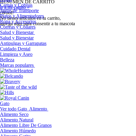
RESUMEN DE CARRITO
Camas y Cobijas
Ir a mi carrito »
Jaulas de Transporte
¡Woof!
Platos y Alimentadores
No tíenes artículos en tu carrito,
Ropa y Accesorios
agrega algo para consentir a tu mascota
Correas y Collares
Salud y Bienestar
Salud y Bienestar
Antipulgas y Garrapatas
Cuidado Dental
Limpieza y Aseo
Belleza
Marcas populares
Gato
Ver todo Gato
Alimento
Alimento Seco
Alimento Natural
Alimento Libre De Granos
Alimento Húmedo