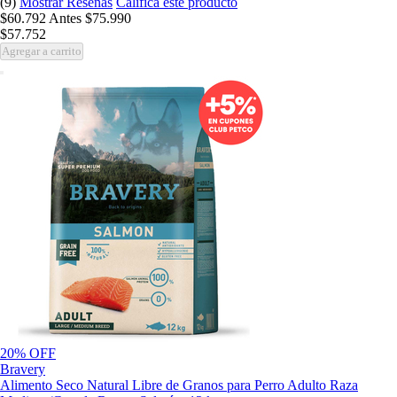
(9)
Mostrar Reseñas
Califica este producto
$60.792
Antes
$75.990
$57.752
Agregar a carrito
20% OFF
Bravery
Alimento Seco Natural Libre de Granos para Perro Adulto Raza