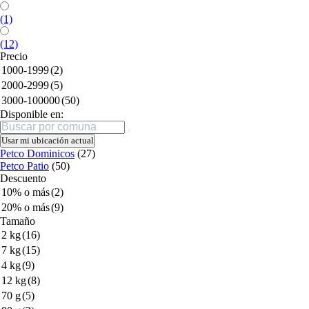
(1)
(12)
Precio
1000-1999
(2)
2000-2999
(5)
3000-100000
(50)
Disponible en:
Buscar
Usar mi ubicación actual
Petco Dominicos
(27)
Petco Patio
(50)
Descuento
10% o más
(2)
20% o más
(9)
Tamaño
2 kg
(16)
7 kg
(15)
4 kg
(9)
12 kg
(8)
70 g
(5)