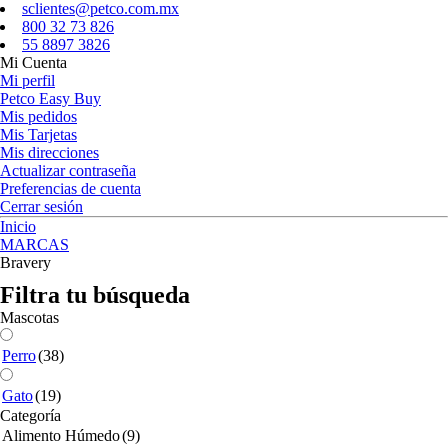
sclientes@petco.com.mx
800 32 73 826
55 8897 3826
Mi Cuenta
Mi perfil
Petco Easy Buy
Mis pedidos
Mis Tarjetas
Mis direcciones
Actualizar contraseña
Preferencias de cuenta
Cerrar sesión
Inicio
MARCAS
Bravery
Filtra tu búsqueda
Mascotas
Perro
(38)
Gato
(19)
Categoría
Alimento Húmedo
(9)