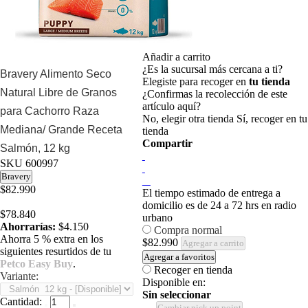
Añadir a carrito
¿Es la sucursal más cercana a ti?
Bravery Alimento Seco
Elegiste para recoger en
tu tienda
Natural Libre de Granos
¿Confirmas la recolección de este
artículo aquí?
para Cachorro Raza
No, elegir otra tienda
Sí, recoger en tu
Mediana/ Grande Receta
tienda
Compartir
Salmón, 12 kg
SKU
600997
Bravery
$82.990
El tiempo estimado de entrega a
domicilio es de 24 a 72 hrs en radio
$78.840
urbano
Ahorrarías:
$4.150
Compra normal
Ahorra 5 % extra en los
$82.990
Agregar a carrito
siguientes resurtidos de tu
Agregar a favoritos
Petco Easy Buy
.
Recoger en tienda
Variante:
Disponible en:
Sin seleccionar
Cantidad:
Cambiar pick up point