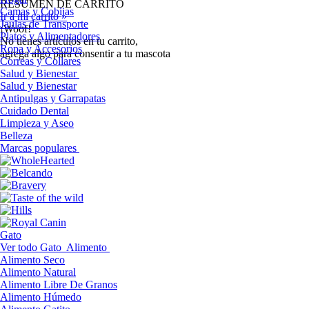
RESUMEN DE CARRITO
Camas y Cobijas
Ir a mi carrito »
Jaulas de Transporte
¡Woof!
Platos y Alimentadores
No tíenes artículos en tu carrito,
Ropa y Accesorios
agrega algo para consentir a tu mascota
Correas y Collares
Salud y Bienestar
Salud y Bienestar
Antipulgas y Garrapatas
Cuidado Dental
Limpieza y Aseo
Belleza
Marcas populares
Gato
Ver todo Gato
Alimento
Alimento Seco
Alimento Natural
Alimento Libre De Granos
Alimento Húmedo