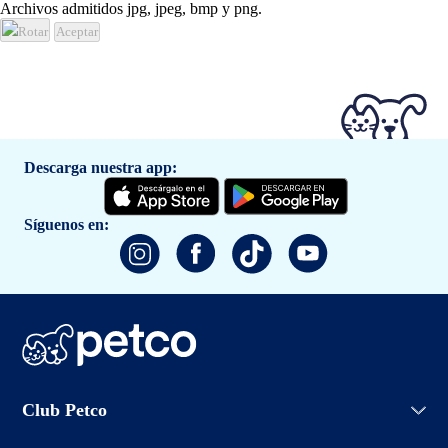
Archivos admitidos jpg, jpeg, bmp y png.
Rotar
Aceptar
Descarga nuestra app:
Síguenos en:
Iniciar sesión
Club Petco
Crear cuenta
Entrenamiento