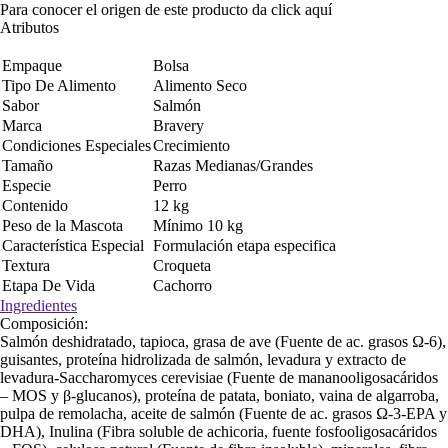
Para conocer el origen de este producto da click
aquí
Atributos
Empaque
Bolsa
Tipo De Alimento
Alimento Seco
Sabor
Salmón
Marca
Bravery
Condiciones Especiales
Crecimiento
Tamaño
Razas Medianas/Grandes
Especie
Perro
Contenido
12 kg
Peso de la Mascota
Mínimo 10 kg
Característica Especial
Formulación etapa especifica
Textura
Croqueta
Etapa De Vida
Cachorro
Ingredientes
Composición:
Salmón deshidratado, tapioca, grasa de ave (Fuente de ac. grasos Ω-6),
guisantes, proteína hidrolizada de salmón, levadura y extracto de
levadura-Saccharomyces cerevisiae (Fuente de mananooligosacáridos
– MOS y β-glucanos), proteína de patata, boniato, vaina de algarroba,
pulpa de remolacha, aceite de salmón (Fuente de ac. grasos Ω-3-EPA y
DHA), Inulina (Fibra soluble de achicoria, fuente fosfooligosacáridos