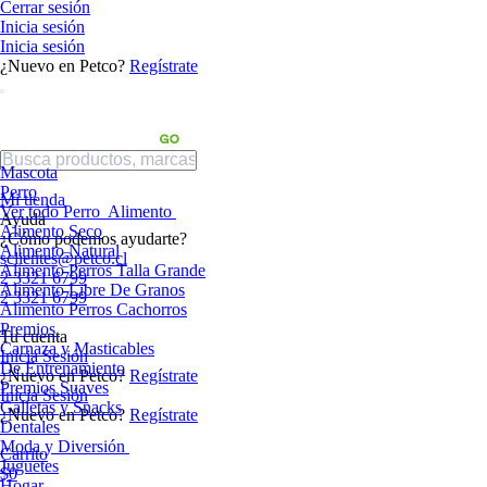
Cerrar sesión
Inicia sesión
Inicia sesión
¿Nuevo en Petco?
Regístrate
Mascota
Perro
Mi tienda
Ver todo Perro
Alimento
Ayuda
Alimento Seco
¿Cómo podemos ayudarte?
Alimento Natural
sclientes@petco.cl
Alimento Perros Talla Grande
2 3321 6799
Alimento Libre De Granos
2 3321 6799
Alimento Perros Cachorros
Premios
Tu cuenta
Carnaza y Masticables
Inicia Sesión
De Entrenamiento
¿Nuevo en Petco?
Regístrate
Premios Suaves
Inicia Sesión
Galletas y Snacks
¿Nuevo en Petco?
Regístrate
Dentales
Moda y Diversión
Carrito
Juguetes
$0
Hogar