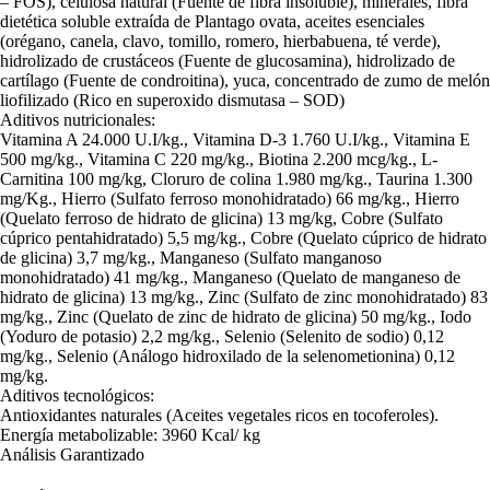
– FOS), celulosa natural (Fuente de fibra insoluble), minerales, fibra
dietética soluble extraída de Plantago ovata, aceites esenciales
(orégano, canela, clavo, tomillo, romero, hierbabuena, té verde),
hidrolizado de crustáceos (Fuente de glucosamina), hidrolizado de
cartílago (Fuente de condroitina), yuca, concentrado de zumo de melón
liofilizado (Rico en superoxido dismutasa – SOD)
Aditivos nutricionales:
Vitamina A 24.000 U.I/kg., Vitamina D-3 1.760 U.I/kg., Vitamina E
500 mg/kg., Vitamina C 220 mg/kg., Biotina 2.200 mcg/kg., L-
Carnitina 100 mg/kg, Cloruro de colina 1.980 mg/kg., Taurina 1.300
mg/Kg., Hierro (Sulfato ferroso monohidratado) 66 mg/kg., Hierro
(Quelato ferroso de hidrato de glicina) 13 mg/kg, Cobre (Sulfato
cúprico pentahidratado) 5,5 mg/kg., Cobre (Quelato cúprico de hidrato
de glicina) 3,7 mg/kg., Manganeso (Sulfato manganoso
monohidratado) 41 mg/kg., Manganeso (Quelato de manganeso de
hidrato de glicina) 13 mg/kg., Zinc (Sulfato de zinc monohidratado) 83
mg/kg., Zinc (Quelato de zinc de hidrato de glicina) 50 mg/kg., Iodo
(Yoduro de potasio) 2,2 mg/kg., Selenio (Selenito de sodio) 0,12
mg/kg., Selenio (Análogo hidroxilado de la selenometionina) 0,12
mg/kg.
Aditivos tecnológicos:
Antioxidantes naturales (Aceites vegetales ricos en tocoferoles).
Energía metabolizable: 3960 Kcal/ kg
Análisis Garantizado