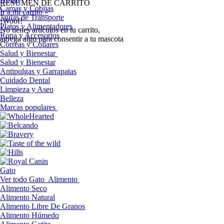
RESUMEN DE CARRITO
Camas y Cobijas
Ir a mi carrito »
Jaulas de Transporte
¡Woof!
Platos y Alimentadores
No tíenes artículos en tu carrito,
Ropa y Accesorios
agrega algo para consentir a tu mascota
Correas y Collares
Salud y Bienestar
Salud y Bienestar
Antipulgas y Garrapatas
Cuidado Dental
Limpieza y Aseo
Belleza
Marcas populares
Gato
Ver todo Gato
Alimento
Alimento Seco
Alimento Natural
Alimento Libre De Granos
Alimento Húmedo