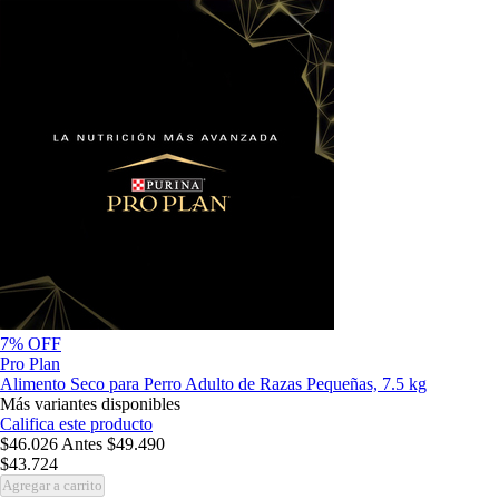
7% OFF
Pro Plan
Alimento Seco para Perro Adulto de Razas Pequeñas, 7.5 kg
Más variantes disponibles
Califica este producto
$46.026
Antes
$49.490
$43.724
Agregar a carrito