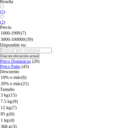
Reseña
(5)
(2)
Precio
1000-1999
(7)
3000-100000
(39)
Disponible en:
Buscar
Usar mi ubicación actual
Petco Dominicos
(20)
Petco Patio
(43)
Descuento
10% o más
(6)
20% o más
(21)
Tamaño
3 kg
(15)
7.5 kg
(9)
12 kg
(7)
85 g
(6)
1 kg
(4)
368 g
(3)