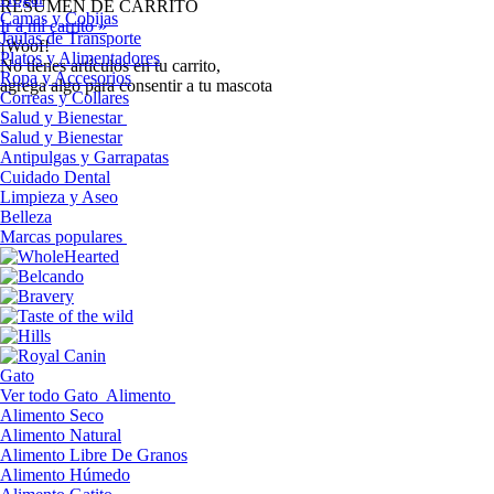
RESUMEN DE CARRITO
Camas y Cobijas
Ir a mi carrito »
Jaulas de Transporte
¡Woof!
Platos y Alimentadores
No tíenes artículos en tu carrito,
Ropa y Accesorios
agrega algo para consentir a tu mascota
Correas y Collares
Salud y Bienestar
Salud y Bienestar
Antipulgas y Garrapatas
Cuidado Dental
Limpieza y Aseo
Belleza
Marcas populares
Gato
Ver todo Gato
Alimento
Alimento Seco
Alimento Natural
Alimento Libre De Granos
Alimento Húmedo