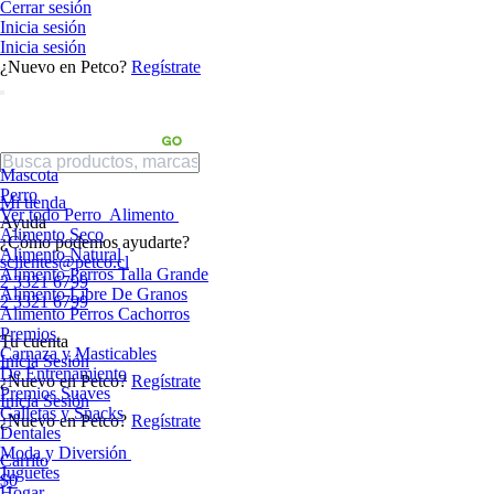
Cerrar sesión
Inicia sesión
Inicia sesión
¿Nuevo en Petco?
Regístrate
Mascota
Perro
Mi tienda
Ver todo Perro
Alimento
Ayuda
Alimento Seco
¿Cómo podemos ayudarte?
Alimento Natural
sclientes@petco.cl
Alimento Perros Talla Grande
2 3321 6799
Alimento Libre De Granos
2 3321 6799
Alimento Perros Cachorros
Premios
Tu cuenta
Carnaza y Masticables
Inicia Sesión
De Entrenamiento
¿Nuevo en Petco?
Regístrate
Premios Suaves
Inicia Sesión
Galletas y Snacks
¿Nuevo en Petco?
Regístrate
Dentales
Moda y Diversión
Carrito
Juguetes
$0
Hogar