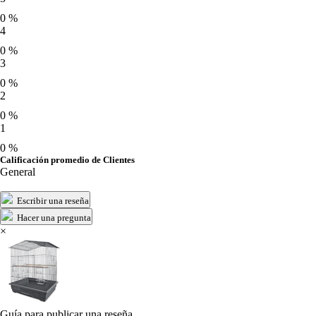
0 %
4
0 %
3
0 %
2
0 %
1
0 %
Calificación promedio de Clientes
General
Escribir una reseña
Hacer una pregunta
×
Guía para publicar una reseña