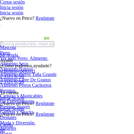
Cerrar sesión
Inicia sesión
Inicia sesión
¿Nuevo en Petco?
Regístrate
Mascota
Perro
Mi tienda
Ver todo Perro
Alimento
Ayuda
Alimento Seco
¿Cómo podemos ayudarte?
Alimento Natural
sclientes@petco.cl
Alimento Perros Talla Grande
2 3321 6799
Alimento Libre De Granos
2 3321 6799
Alimento Perros Cachorros
Premios
Tu cuenta
Carnaza y Masticables
Inicia Sesión
De Entrenamiento
¿Nuevo en Petco?
Regístrate
Premios Suaves
Inicia Sesión
Galletas y Snacks
¿Nuevo en Petco?
Regístrate
Dentales
Moda y Diversión
Carrito
Juguetes
$0
Hogar