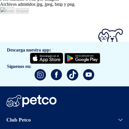
Archivos admitidos jpg, jpeg, bmp y png.
Rotar
Aceptar
Descarga nuestra app:
Síguenos en:
Iniciar sesión
Club Petco
Crear cuenta
Entrenamiento