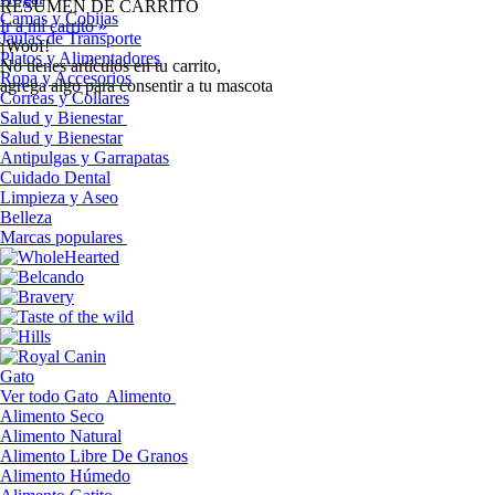
RESUMEN DE CARRITO
Camas y Cobijas
Ir a mi carrito »
Jaulas de Transporte
¡Woof!
Platos y Alimentadores
No tíenes artículos en tu carrito,
Ropa y Accesorios
agrega algo para consentir a tu mascota
Correas y Collares
Salud y Bienestar
Salud y Bienestar
Antipulgas y Garrapatas
Cuidado Dental
Limpieza y Aseo
Belleza
Marcas populares
Gato
Ver todo Gato
Alimento
Alimento Seco
Alimento Natural
Alimento Libre De Granos
Alimento Húmedo