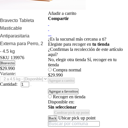
Añadir a carrito
Compartir
Bravecto Tableta
Masticable
Antiparasitaria
¿Es la sucursal más cercana a ti?
Externa para Perro, 2
Elegiste para recoger en
tu tienda
¿Confirmas la recolección de este artículo
- 4.5 kg
aquí?
SKU
139976
No, elegir otra tienda
Sí, recoger en tu
Bravecto
tienda
$29.990
Compra normal
Variante:
$29.990
Agregar a carrito
Cantidad:
Agregar a favoritos
Recoger en tienda
Disponible en:
Sin seleccionar
Cambiar pick up point
Ubicar pick up point
Back