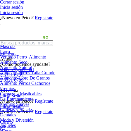
Cerrar sesión
Inicia sesión
Inicia sesión
¿Nuevo en Petco?
Regístrate
Mascota
Perro
Mi tienda
Ver todo Perro
Alimento
Ayuda
Alimento Seco
¿Cómo podemos ayudarte?
Alimento Natural
sclientes@petco.cl
Alimento Perros Talla Grande
2 3321 6799
Alimento Libre De Granos
2 3321 6799
Alimento Perros Cachorros
Premios
Tu cuenta
Carnaza y Masticables
Inicia Sesión
De Entrenamiento
¿Nuevo en Petco?
Regístrate
Premios Suaves
Inicia Sesión
Galletas y Snacks
¿Nuevo en Petco?
Regístrate
Dentales
Moda y Diversión
Carrito
Juguetes
$0
Hogar