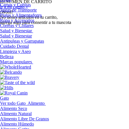
RESUMEN DE CARRITO
Camas y Cobijas
Ir a mi carrito »
Jaulas de Transporte
¡Woof!
Platos y Alimentadores
No tíenes artículos en tu carrito,
Ropa y Accesorios
agrega algo para consentir a tu mascota
Correas y Collares
Salud y Bienestar
Salud y Bienestar
Antipulgas y Garrapatas
Cuidado Dental
Limpieza y Aseo
Belleza
Marcas populares
Gato
Ver todo Gato
Alimento
Alimento Seco
Alimento Natural
Alimento Libre De Granos
Alimento Húmedo