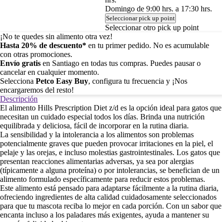
Domingo de 9:00 hrs. a 17:30 hrs.
Seleccionar pick up point
Seleccionar otro pick up point
¡No te quedes sin alimento otra vez!
Hasta 20% de descuento*
en tu primer pedido. No es acumulable
con otras promociones.
Envío gratis
en Santiago en todas tus compras. Puedes pausar o
cancelar en cualquier momento.
Selecciona
Petco Easy Buy
, configura tu frecuencia y ¡Nos
encargaremos del resto!
Descripción
El alimento Hills Prescription Diet z/d es la opción ideal para gatos que
necesitan un cuidado especial todos los días. Brinda una nutrición
equilibrada y deliciosa, fácil de incorporar en la rutina diaria.
La sensibilidad y la intolerancia a los alimentos son problemas
potencialmente graves que pueden provocar irritaciones en la piel, el
pelaje y las orejas, e incluso molestias gastrointestinales. Los gatos que
presentan reacciones alimentarias adversas, ya sea por alergias
(típicamente a alguna proteína) o por intolerancias, se benefician de un
alimento formulado específicamente para reducir estos problemas.
Este alimento está pensado para adaptarse fácilmente a la rutina diaria,
ofreciendo ingredientes de alta calidad cuidadosamente seleccionados
para que tu mascota reciba lo mejor en cada porción. Con un sabor que
encanta incluso a los paladares más exigentes, ayuda a mantener su