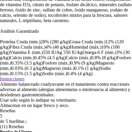
de vitamina D3), citrato de potasio, fosfato dicálcico, minerales (sulfato
ferroso, óxido de zinc, sulfato de cobre, óxido manganoso, yodato de
calcio, selenito de sodio), tocoferoles mixtos para la frescura, sabores
naturales, L-triptófano, beta caroteno.
Análisis Garantizado
Proteína Cruda (min.)28% (280 g/kg)Grasa Cruda (min.)12% (120
g/kg)Fibra Cruda (máx.)4% (40 g/kg)Humedad (máx.)10% (100
g/kg)Vitamina E (min.)550 IU/kg 550 IU/kgOmega-6 F (min.)3% (30
g/kg)Calcio (min.)0.45% (4.5 g/kg)Calcio (máx.)0.8% (8 g/kg)Fosforo
(min.)0.35% (3.5 g/kg)Fosforo (máx.)0.9% (9 g/kg)Magnesio
(min.)0.03% (0.3 g/kg)Magnesio (máx.)0.1% (1 g/kg)Sodio
(min.)0.15% (1.5 g/kg)Sodio (máx.)0.4% (4 g/kg)
Instrucciones
Alimento balanceado coadyuvante en el tratamiento contra reacciones
adversas al alimento (alergias alimentarias o intolerancia al alimento) y
desórdenes gastrointestinales.
Usar solo según lo indique su veterinario.
Almacenar en un lugar fresco y seco.
Reseñas
5
de 5 huellitas |
(11) Reseñas
Reseñas de Clientes