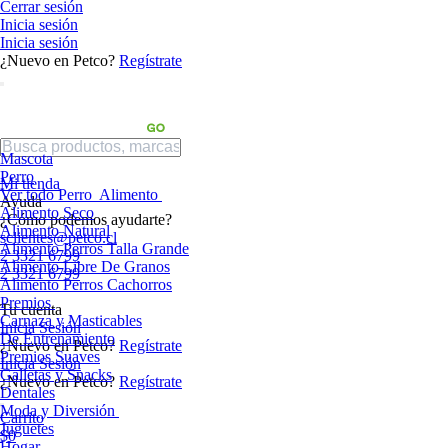
Cerrar sesión
Inicia sesión
Inicia sesión
¿Nuevo en Petco?
Regístrate
Mascota
Perro
Mi tienda
Ver todo Perro
Alimento
Ayuda
Alimento Seco
¿Cómo podemos ayudarte?
Alimento Natural
sclientes@petco.cl
Alimento Perros Talla Grande
2 3321 6799
Alimento Libre De Granos
2 3321 6799
Alimento Perros Cachorros
Premios
Tu cuenta
Carnaza y Masticables
Inicia Sesión
De Entrenamiento
¿Nuevo en Petco?
Regístrate
Premios Suaves
Inicia Sesión
Galletas y Snacks
¿Nuevo en Petco?
Regístrate
Dentales
Moda y Diversión
Carrito
Juguetes
$0
Hogar