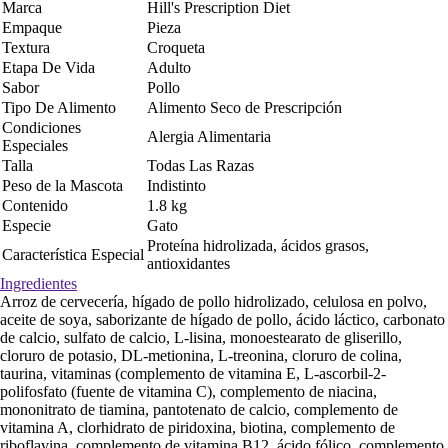
Marca
Hill's Prescription Diet
Empaque
Pieza
Textura
Croqueta
Etapa De Vida
Adulto
Sabor
Pollo
Tipo De Alimento
Alimento Seco de Prescripción
Condiciones
Alergia Alimentaria
Especiales
Talla
Todas Las Razas
Peso de la Mascota
Indistinto
Contenido
1.8 kg
Especie
Gato
Proteína hidrolizada, ácidos grasos,
Característica Especial
antioxidantes
Ingredientes
Arroz de cervecería, hígado de pollo hidrolizado, celulosa en polvo,
aceite de soya, saborizante de hígado de pollo, ácido láctico, carbonato
de calcio, sulfato de calcio, L-lisina, monoestearato de gliserillo,
cloruro de potasio, DL-metionina, L-treonina, cloruro de colina,
taurina, vitaminas (complemento de vitamina E, L-ascorbil-2-
polifosfato (fuente de vitamina C), complemento de niacina,
mononitrato de tiamina, pantotenato de calcio, complemento de
vitamina A, clorhidrato de piridoxina, biotina, complemento de
riboflavina, complemento de vitamina B12, ácido fólico, complemento