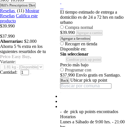
Hill's Prescription Diet
Reseñas
(11)
Mostrar
El tiempo estimado de entrega a
Reseñas
Califica este
domicilio es de 24 a 72 hrs en radio
producto
urbano
$39.990
Compra normal
$39.990
Agregar a carrito
$37.990
Agregar a favoritos
Ahorrarías:
$2.000
Recoger en tienda
Ahorra 5 % extra en los
Disponible en:
siguientes resurtidos de tu
Sin seleccionar
Petco Easy Buy
.
Cambiar pick up point
Variante:
Precio más bajo
Programar con
Cantidad:
$37.990
Envío gratis en Santiago.
Ubicar pick up point
Back
-
de
pick up points encontrados
Horarios
Lunes a Sábado de 9:00 hrs. - 21:00
hrs.