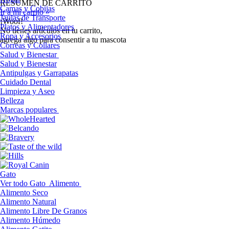
RESUMEN DE CARRITO
Camas y Cobijas
Ir a mi carrito »
Jaulas de Transporte
¡Woof!
Platos y Alimentadores
No tíenes artículos en tu carrito,
Ropa y Accesorios
agrega algo para consentir a tu mascota
Correas y Collares
Salud y Bienestar
Salud y Bienestar
Antipulgas y Garrapatas
Cuidado Dental
Limpieza y Aseo
Belleza
Marcas populares
Gato
Ver todo Gato
Alimento
Alimento Seco
Alimento Natural
Alimento Libre De Granos
Alimento Húmedo