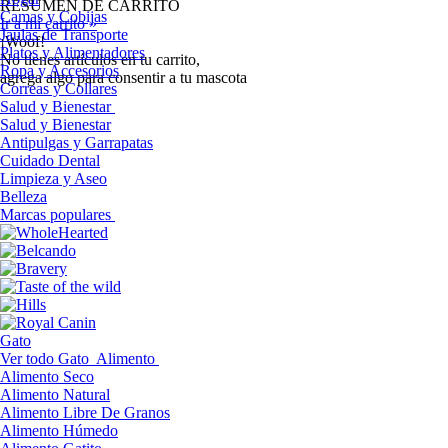
RESUMEN DE CARRITO
Camas y Cobijas
Ir a mi carrito »
Jaulas de Transporte
¡Woof!
Platos y Alimentadores
No tíenes artículos en tu carrito,
Ropa y Accesorios
agrega algo para consentir a tu mascota
Correas y Collares
Salud y Bienestar
Salud y Bienestar
Antipulgas y Garrapatas
Cuidado Dental
Limpieza y Aseo
Belleza
Marcas populares
Gato
Ver todo Gato
Alimento
Alimento Seco
Alimento Natural
Alimento Libre De Granos
Alimento Húmedo