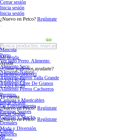
Cerrar sesión
Inicia sesión
Inicia sesión
¿Nuevo en Petco?
Regístrate
Mascota
Perro
Mi tienda
Ver todo Perro
Alimento
Ayuda
Alimento Seco
¿Cómo podemos ayudarte?
Alimento Natural
sclientes@petco.cl
Alimento Perros Talla Grande
2 3321 6799
Alimento Libre De Granos
2 3321 6799
Alimento Perros Cachorros
Premios
Tu cuenta
Carnaza y Masticables
Inicia Sesión
De Entrenamiento
¿Nuevo en Petco?
Regístrate
Premios Suaves
Inicia Sesión
Galletas y Snacks
¿Nuevo en Petco?
Regístrate
Dentales
Moda y Diversión
Carrito
Juguetes
$0
Hogar