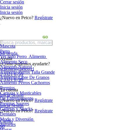
Cerrar sesión
Inicia sesión
Inicia sesión
¿Nuevo en Petco?
Regístrate
Mascota
Perro
Mi tienda
Ver todo Perro
Alimento
Ayuda
Alimento Seco
¿Cómo podemos ayudarte?
Alimento Natural
sclientes@petco.cl
Alimento Perros Talla Grande
2 3321 6799
Alimento Libre De Granos
2 3321 6799
Alimento Perros Cachorros
Premios
Tu cuenta
Carnaza y Masticables
Inicia Sesión
De Entrenamiento
¿Nuevo en Petco?
Regístrate
Premios Suaves
Inicia Sesión
Galletas y Snacks
¿Nuevo en Petco?
Regístrate
Dentales
Moda y Diversión
Carrito
Juguetes
$0
Hogar