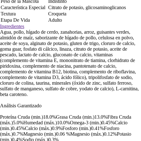
Peso de la Mascota
Indistinto
Característica Especial
Citrato de potasio, glicosaminoglicanos
Textura
Croqueta
Etapa De Vida
Adulto
Ingredientes
Agua, pollo, hígado de cerdo, zanahorias, arroz, guisantes verdes,
almidón de maíz, saborizante de hígado de pollo, celulosa en polvo,
aceite de soya, alginato de potasio, gluten de trigo, cloruro de calcio,
goma guar, fosfato di cálcico, linaza, citrato de potasio, aceite de
pescado, lactato de calcio, gluconato de calcio, vitaminas
(complemento de vitamina E, mononitrato de tiamina, clorhidrato de
piridoxina, complemento de niacina, pantotenato de calcio,
complemento de vitamina B12, biotina, complemento de riboflavina,
complemento de vitamina D3, ácido fólico), tripolifosfato de sodio,
cloruro de colina, taurina, minerales (óxido de zinc, sulfato ferroso,
sulfato de manganeso, sulfato de cobre, yodato de calcio), L-carnitina,
beta caroteno.
Análisis Garantizado
Proteína Cruda (min.)18.0%Grasa Cruda (min.)13.0%Fibra Cruda
(máx.)5.0%Humedad (máx.)10.0%Omega-3 (min.)0.45%Calcio
(min.)0.45%Calcio (máx.)0.9%Fosforo (min.)0.41%Fosforo
(máx.)0.7%Magnesio (min.)0.06 %Magnesio (máx.)0.12%Potasio
(min.)0.4%Sodio (máx.)0.3%