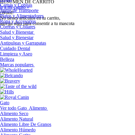
RESUMEN DE CARRITO
Camas y Cobijas
Ir a mi carrito »
Jaulas de Transporte
¡Woof!
Platos y Alimentadores
No tíenes artículos en tu carrito,
Ropa y Accesorios
agrega algo para consentir a tu mascota
Correas y Collares
Salud y Bienestar
Salud y Bienestar
Antipulgas y Garrapatas
Cuidado Dental
Limpieza y Aseo
Belleza
Marcas populares
Gato
Ver todo Gato
Alimento
Alimento Seco
Alimento Natural
Alimento Libre De Granos
Alimento Húmedo