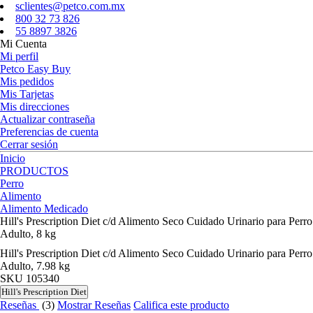
sclientes@petco.com.mx
800 32 73 826
55 8897 3826
Mi Cuenta
Mi perfil
Petco Easy Buy
Mis pedidos
Mis Tarjetas
Mis direcciones
Actualizar contraseña
Preferencias de cuenta
Cerrar sesión
Inicio
PRODUCTOS
Perro
Alimento
Alimento Medicado
Hill's Prescription Diet c/d Alimento Seco Cuidado Urinario para Perro
Adulto, 8 kg
Hill's Prescription Diet c/d Alimento Seco Cuidado Urinario para Perro
Adulto, 7.98 kg
SKU
105340
Hill's Prescription Diet
Reseñas
(3)
Mostrar Reseñas
Califica este producto