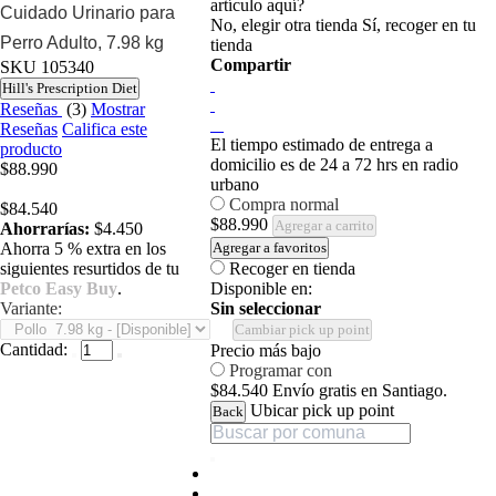
artículo aquí?
Cuidado Urinario para
No, elegir otra tienda
Sí, recoger en tu
Perro Adulto, 7.98 kg
tienda
Compartir
SKU
105340
Hill's Prescription Diet
Reseñas
(3)
Mostrar
Reseñas
Califica este
El tiempo estimado de entrega a
producto
domicilio es de 24 a 72 hrs en radio
$88.990
urbano
Compra normal
$84.540
$88.990
Agregar a carrito
Ahorrarías:
$4.450
Ahorra 5 % extra en los
Agregar a favoritos
siguientes resurtidos de tu
Recoger en tienda
Petco Easy Buy
.
Disponible en:
Variante:
Sin seleccionar
Cambiar pick up point
Cantidad:
Precio más bajo
Programar con
$84.540
Envío gratis en Santiago.
Ubicar pick up point
Back