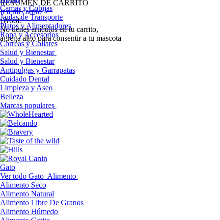
RESUMEN DE CARRITO
Camas y Cobijas
Ir a mi carrito »
Jaulas de Transporte
¡Woof!
Platos y Alimentadores
No tíenes artículos en tu carrito,
Ropa y Accesorios
agrega algo para consentir a tu mascota
Correas y Collares
Salud y Bienestar
Salud y Bienestar
Antipulgas y Garrapatas
Cuidado Dental
Limpieza y Aseo
Belleza
Marcas populares
Gato
Ver todo Gato
Alimento
Alimento Seco
Alimento Natural
Alimento Libre De Granos
Alimento Húmedo