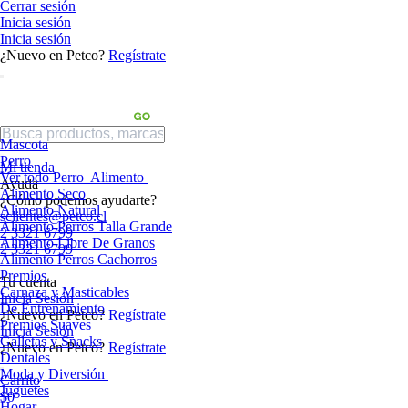
Cerrar sesión
Inicia sesión
Inicia sesión
¿Nuevo en Petco?
Regístrate
Mascota
Perro
Mi tienda
Ver todo Perro
Alimento
Ayuda
Alimento Seco
¿Cómo podemos ayudarte?
Alimento Natural
sclientes@petco.cl
Alimento Perros Talla Grande
2 3321 6799
Alimento Libre De Granos
2 3321 6799
Alimento Perros Cachorros
Premios
Tu cuenta
Carnaza y Masticables
Inicia Sesión
De Entrenamiento
¿Nuevo en Petco?
Regístrate
Premios Suaves
Inicia Sesión
Galletas y Snacks
¿Nuevo en Petco?
Regístrate
Dentales
Moda y Diversión
Carrito
Juguetes
$0
Hogar