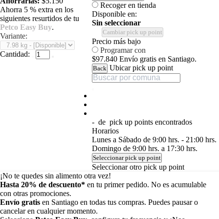
Ahorrarías:
$5.150
Recoger en tienda
Ahorra 5 % extra en los
Disponible en:
siguientes resurtidos de tu
Sin seleccionar
Petco Easy Buy
.
Cambiar pick up point
Variante:
Precio más bajo
Programar con
Cantidad:
$97.840
Envío gratis en Santiago.
Ubicar pick up point
Back
-
de
pick up points encontrados
Horarios
Lunes a Sábado de 9:00 hrs. - 21:00 hrs.
Domingo de 9:00 hrs. a 17:30 hrs.
Seleccionar pick up point
Seleccionar otro pick up point
¡No te quedes sin alimento otra vez!
Hasta 20% de descuento*
en tu primer pedido. No es acumulable
con otras promociones.
Envío gratis
en Santiago en todas tus compras. Puedes pausar o
cancelar en cualquier momento.