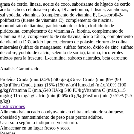
grasa de cerdo, linaza, aceite de coco, saborizante de hígado de cerdo,
ácido láctico, celulosa en polvo, DL-metionina, L-lisina, zanahorias,
sal yodada, vitaminas (complemento de vitamina E, L-ascorbil-2-
polifosfato (fuente de vitamina C), complemento de niacina,
mononitrato de tiamina, pantotenato de calcio, clorhidrato de
piridoxina, complemento de vitamina A, biotina, complemento de
vitamina B12, complemento de riboflavina, ácido fólico, complemento
de vitamina D3), ácido lipoico, cloruro de potasio, cloruro de colina,
minerales (sulfato de manganeso, sulfato ferroso, óxido de zinc, sulfato
de cobre, yodato de calcio, selenito de sodio), taurina, tocoferoles
mixtos para la frescura, L-carnitina, sabores naturales, beta caroteno.
Análisis Garantizado
Proteína Cruda (min.)24% (240 g/kg)Grasa Cruda (min.)9% (90
g/kg)Fibra Cruda (máx.)15% (150 g/kg)Humedad (máx.)10% (100
g/kg)Vitamina E (min.)540 IU/kg 540 IU/kgVitamina C (máx.)115
mg/kg 115 mg/kgCalcio (min.)0.6% (6 g/kg)Fosforo (min.)0.55% (5.5
g/kg)
Instrucciones
Alimento balanceado coadyuvante en el tratamiento de sobrepeso,
obesidad y mantenimiento de peso para perros adultos.
Usar solo según lo indique su veterinario.
Almacenar en un lugar fresco y seco.
Reseñas