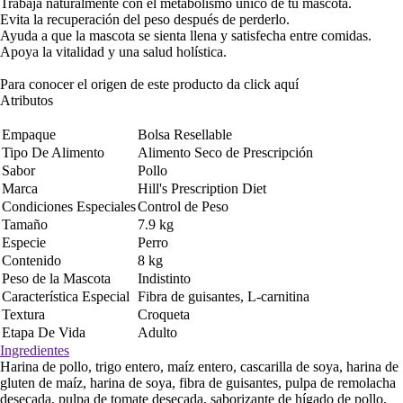
Trabaja naturalmente con el metabolismo único de tu mascota.
Evita la recuperación del peso después de perderlo.
Ayuda a que la mascota se sienta llena y satisfecha entre comidas.
Apoya la vitalidad y una salud holística.
Para conocer el origen de este producto da click
aquí
Atributos
Empaque
Bolsa Resellable
Tipo De Alimento
Alimento Seco de Prescripción
Sabor
Pollo
Marca
Hill's Prescription Diet
Condiciones Especiales
Control de Peso
Tamaño
7.9 kg
Especie
Perro
Contenido
8 kg
Peso de la Mascota
Indistinto
Característica Especial
Fibra de guisantes, L-carnitina
Textura
Croqueta
Etapa De Vida
Adulto
Ingredientes
Harina de pollo, trigo entero, maíz entero, cascarilla de soya, harina de
gluten de maíz, harina de soya, fibra de guisantes, pulpa de remolacha
desecada, pulpa de tomate desecada, saborizante de hígado de pollo,