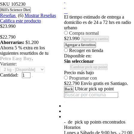
SKU
105230
Hill's Science Diet
Reseñas
(6)
Mostrar Reseñas
El tiempo estimado de entrega a
Califica este producto
domicilio es de 24 a 72 hrs en radio
$23.990
urbano
Compra normal
$22.790
$23.990
Agregar a carrito
Ahorrarías:
$1.200
Agregar a favoritos
Ahorra 5 % extra en los
Recoger en tienda
siguientes resurtidos de tu
Disponible en:
Petco Easy Buy
.
Sin seleccionar
Variante:
Cambiar pick up point
Precio más bajo
Cantidad:
Programar con
$22.790
Envío gratis en Santiago.
Ubicar pick up point
Back
-
de
pick up points encontrados
Horarios
Lunes a Sábado de 9:00 hrs. - 21:00