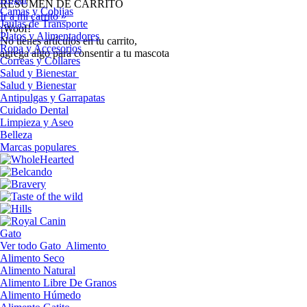
RESUMEN DE CARRITO
Camas y Cobijas
Ir a mi carrito »
Jaulas de Transporte
¡Woof!
Platos y Alimentadores
No tíenes artículos en tu carrito,
Ropa y Accesorios
agrega algo para consentir a tu mascota
Correas y Collares
Salud y Bienestar
Salud y Bienestar
Antipulgas y Garrapatas
Cuidado Dental
Limpieza y Aseo
Belleza
Marcas populares
Gato
Ver todo Gato
Alimento
Alimento Seco
Alimento Natural
Alimento Libre De Granos
Alimento Húmedo