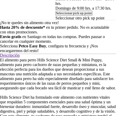
hrs.
Domingo de 9:00 hrs. a 17:30 hrs.
Seleccionar pick up point
Seleccionar otro pick up point
¡No te quedes sin alimento otra vez!
Hasta 20% de descuento*
en tu primer pedido. No es acumulable
con otras promociones.
Envío gratis
en Santiago en todas tus compras. Puedes pausar o
cancelar en cualquier momento.
Selecciona
Petco Easy Buy
, configura tu frecuencia y ¡Nos
encargaremos del resto!
Descripción
El alimento para perro Hills Science Diet Small & Mini Puppy,
alimento para perro cachorro de razas pequeñas y miniatura, es la
elección perfecta para los dueños que desean proporcionar a sus
mascotas una nutrición adaptada a sus necesidades específicas. Este
alimento para perro ha sido especialmente diseñado para satisfacer los
requerimientos únicos de las razas de perros pequeños y mini,
asegurando que cada bocado sea fácil de masticar y esté lleno de sabor.
Hills Science Diet ha formulado este alimento con nutrientes vitales
que respaldan 5 componentes esenciales para una salud óptima y un
bienestar duradero: inmunidad fuerte, desarrollo óseo y muscular, salud
digestiva, piel y pelaje saludables, y desarrollo cognitivo y de la visión.
Con este alimento, tu cachorro de raza pequeña y miniatura tendrá el