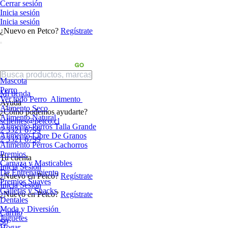
Cerrar sesión
Inicia sesión
Inicia sesión
¿Nuevo en Petco?
Regístrate
Mascota
Perro
Mi tienda
Ver todo Perro
Alimento
Ayuda
Alimento Seco
¿Cómo podemos ayudarte?
Alimento Natural
sclientes@petco.cl
Alimento Perros Talla Grande
2 3321 6799
Alimento Libre De Granos
2 3321 6799
Alimento Perros Cachorros
Premios
Tu cuenta
Carnaza y Masticables
Inicia Sesión
De Entrenamiento
¿Nuevo en Petco?
Regístrate
Premios Suaves
Inicia Sesión
Galletas y Snacks
¿Nuevo en Petco?
Regístrate
Dentales
Moda y Diversión
Carrito
Juguetes
$0
Hogar