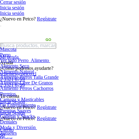
Cerrar sesión
Inicia sesión
Inicia sesión
¿Nuevo en Petco?
Regístrate
Mascota
Perro
Mi tienda
Ver todo Perro
Alimento
Ayuda
Alimento Seco
¿Cómo podemos ayudarte?
Alimento Natural
sclientes@petco.cl
Alimento Perros Talla Grande
2 3321 6799
Alimento Libre De Granos
2 3321 6799
Alimento Perros Cachorros
Premios
Tu cuenta
Carnaza y Masticables
Inicia Sesión
De Entrenamiento
¿Nuevo en Petco?
Regístrate
Premios Suaves
Inicia Sesión
Galletas y Snacks
¿Nuevo en Petco?
Regístrate
Dentales
Moda y Diversión
Carrito
Juguetes
$0
Hogar