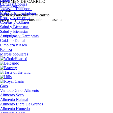
RESUMEN DE CARRITO
Camas y Cobijas
Ir a mi carrito »
Jaulas de Transporte
¡Woof!
Platos y Alimentadores
No tíenes artículos en tu carrito,
Ropa y Accesorios
agrega algo para consentir a tu mascota
Correas y Collares
Salud y Bienestar
Salud y Bienestar
Antipulgas y Garrapatas
Cuidado Dental
Limpieza y Aseo
Belleza
Marcas populares
Gato
Ver todo Gato
Alimento
Alimento Seco
Alimento Natural
Alimento Libre De Granos
Alimento Húmedo