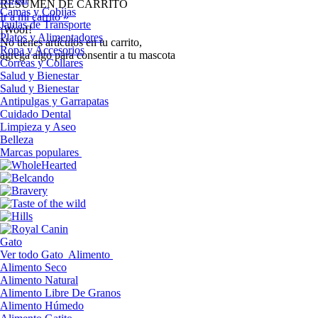
RESUMEN DE CARRITO
Camas y Cobijas
Ir a mi carrito »
Jaulas de Transporte
¡Woof!
Platos y Alimentadores
No tíenes artículos en tu carrito,
Ropa y Accesorios
agrega algo para consentir a tu mascota
Correas y Collares
Salud y Bienestar
Salud y Bienestar
Antipulgas y Garrapatas
Cuidado Dental
Limpieza y Aseo
Belleza
Marcas populares
Gato
Ver todo Gato
Alimento
Alimento Seco
Alimento Natural
Alimento Libre De Granos
Alimento Húmedo