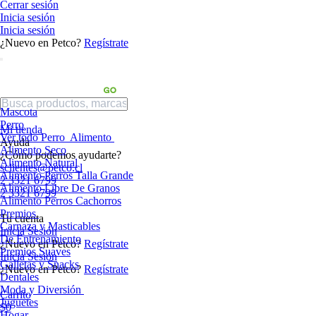
Cerrar sesión
Inicia sesión
Inicia sesión
¿Nuevo en Petco?
Regístrate
Mascota
Perro
Mi tienda
Ver todo Perro
Alimento
Ayuda
Alimento Seco
¿Cómo podemos ayudarte?
Alimento Natural
sclientes@petco.cl
Alimento Perros Talla Grande
2 3321 6799
Alimento Libre De Granos
2 3321 6799
Alimento Perros Cachorros
Premios
Tu cuenta
Carnaza y Masticables
Inicia Sesión
De Entrenamiento
¿Nuevo en Petco?
Regístrate
Premios Suaves
Inicia Sesión
Galletas y Snacks
¿Nuevo en Petco?
Regístrate
Dentales
Moda y Diversión
Carrito
Juguetes
$0
Hogar