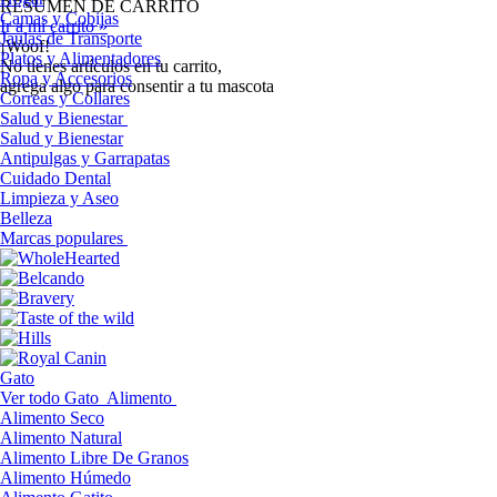
RESUMEN DE CARRITO
Camas y Cobijas
Ir a mi carrito »
Jaulas de Transporte
¡Woof!
Platos y Alimentadores
No tíenes artículos en tu carrito,
Ropa y Accesorios
agrega algo para consentir a tu mascota
Correas y Collares
Salud y Bienestar
Salud y Bienestar
Antipulgas y Garrapatas
Cuidado Dental
Limpieza y Aseo
Belleza
Marcas populares
Gato
Ver todo Gato
Alimento
Alimento Seco
Alimento Natural
Alimento Libre De Granos
Alimento Húmedo