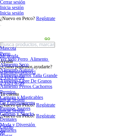
Cerrar sesión
Inicia sesión
Inicia sesión
¿Nuevo en Petco?
Regístrate
Mascota
Perro
Mi tienda
Ver todo Perro
Alimento
Ayuda
Alimento Seco
¿Cómo podemos ayudarte?
Alimento Natural
sclientes@petco.cl
Alimento Perros Talla Grande
2 3321 6799
Alimento Libre De Granos
2 3321 6799
Alimento Perros Cachorros
Premios
Tu cuenta
Carnaza y Masticables
Inicia Sesión
De Entrenamiento
¿Nuevo en Petco?
Regístrate
Premios Suaves
Inicia Sesión
Galletas y Snacks
¿Nuevo en Petco?
Regístrate
Dentales
Moda y Diversión
Carrito
Juguetes
$0
Hogar