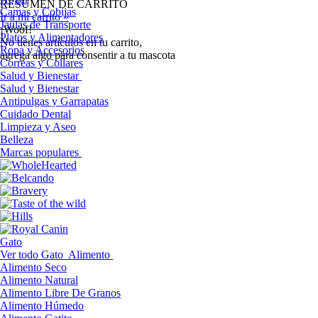
RESUMEN DE CARRITO
Camas y Cobijas
Ir a mi carrito »
Jaulas de Transporte
¡Woof!
Platos y Alimentadores
No tíenes artículos en tu carrito,
Ropa y Accesorios
agrega algo para consentir a tu mascota
Correas y Collares
Salud y Bienestar
Salud y Bienestar
Antipulgas y Garrapatas
Cuidado Dental
Limpieza y Aseo
Belleza
Marcas populares
Gato
Ver todo Gato
Alimento
Alimento Seco
Alimento Natural
Alimento Libre De Granos
Alimento Húmedo