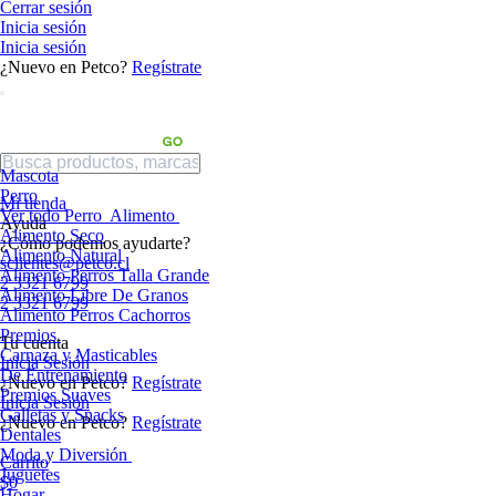
Cerrar sesión
Inicia sesión
Inicia sesión
¿Nuevo en Petco?
Regístrate
Mascota
Perro
Mi tienda
Ver todo Perro
Alimento
Ayuda
Alimento Seco
¿Cómo podemos ayudarte?
Alimento Natural
sclientes@petco.cl
Alimento Perros Talla Grande
2 3321 6799
Alimento Libre De Granos
2 3321 6799
Alimento Perros Cachorros
Premios
Tu cuenta
Carnaza y Masticables
Inicia Sesión
De Entrenamiento
¿Nuevo en Petco?
Regístrate
Premios Suaves
Inicia Sesión
Galletas y Snacks
¿Nuevo en Petco?
Regístrate
Dentales
Moda y Diversión
Carrito
Juguetes
$0
Hogar