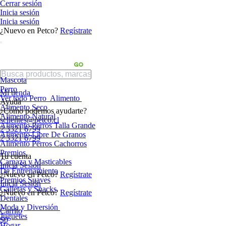
Cerrar sesión
Inicia sesión
Inicia sesión
¿Nuevo en Petco?
Regístrate
Mascota
Perro
Mi tienda
Ver todo Perro
Alimento
Ayuda
Alimento Seco
¿Cómo podemos ayudarte?
Alimento Natural
sclientes@petco.cl
Alimento Perros Talla Grande
2 3321 6799
Alimento Libre De Granos
2 3321 6799
Alimento Perros Cachorros
Premios
Tu cuenta
Carnaza y Masticables
Inicia Sesión
De Entrenamiento
¿Nuevo en Petco?
Regístrate
Premios Suaves
Inicia Sesión
Galletas y Snacks
¿Nuevo en Petco?
Regístrate
Dentales
Moda y Diversión
Carrito
Juguetes
$0
Hogar