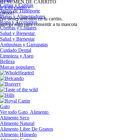
RESUMEN DE CARRITO
Camas y Cobijas
Ir a mi carrito »
Jaulas de Transporte
¡Woof!
Platos y Alimentadores
No tíenes artículos en tu carrito,
Ropa y Accesorios
agrega algo para consentir a tu mascota
Correas y Collares
Salud y Bienestar
Salud y Bienestar
Antipulgas y Garrapatas
Cuidado Dental
Limpieza y Aseo
Belleza
Marcas populares
Gato
Ver todo Gato
Alimento
Alimento Seco
Alimento Natural
Alimento Libre De Granos
Alimento Húmedo