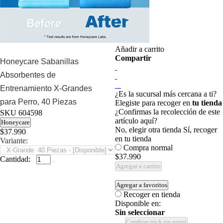
Añadir a carrito
Compartir
Honeycare Sabanillas
Absorbentes de
Entrenamiento X-Grandes
¿Es la sucursal más cercana a ti?
para Perro, 40 Piezas
Elegiste para recoger en
tu tienda
¿Confirmas la recolección de este
SKU
604598
artículo aquí?
Honeycare
No, elegir otra tienda
Sí, recoger
$37.990
en tu tienda
Variante:
Compra normal
$37.990
Cantidad:
Agregar a carrito
Agregar a favoritos
Recoger en tienda
Disponible en:
Sin seleccionar
Cambiar pick up point