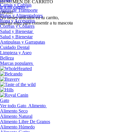
RESUMEN DE CARRITO
Camas y Cobijas
Ir a mi carrito »
Jaulas de Transporte
¡Woof!
Platos y Alimentadores
No tíenes artículos en tu carrito,
Ropa y Accesorios
agrega algo para consentir a tu mascota
Correas y Collares
Salud y Bienestar
Salud y Bienestar
Antipulgas y Garrapatas
Cuidado Dental
Limpieza y Aseo
Belleza
Marcas populares
Gato
Ver todo Gato
Alimento
Alimento Seco
Alimento Natural
Alimento Libre De Granos
Alimento Húmedo