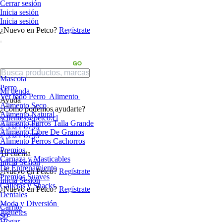
Cerrar sesión
Inicia sesión
Inicia sesión
¿Nuevo en Petco?
Regístrate
Mascota
Perro
Mi tienda
Ver todo Perro
Alimento
Ayuda
Alimento Seco
¿Cómo podemos ayudarte?
Alimento Natural
sclientes@petco.cl
Alimento Perros Talla Grande
2 3321 6799
Alimento Libre De Granos
2 3321 6799
Alimento Perros Cachorros
Premios
Tu cuenta
Carnaza y Masticables
Inicia Sesión
De Entrenamiento
¿Nuevo en Petco?
Regístrate
Premios Suaves
Inicia Sesión
Galletas y Snacks
¿Nuevo en Petco?
Regístrate
Dentales
Moda y Diversión
Carrito
Juguetes
$0
Hogar